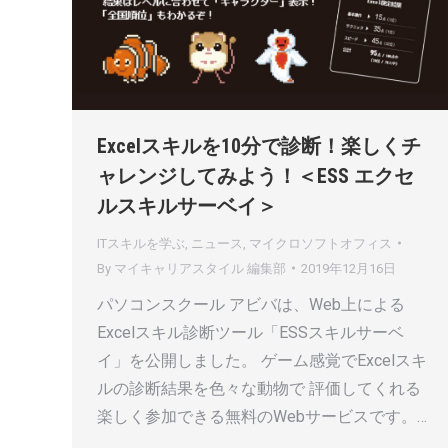
Excelスキルを10分で診断！楽しくチ
ャレンジしてみよう！＜ESS エクセ
ルスキルサーベイ＞
ITスキルを学ぶ
,
ニュース
,
マイクロソフトオフィス
By
マイキャリアスタイル 編集部
2019年12月16日
パソコンスクール アビバは、Web上による
Excelスキル診断ツール「ESSスキルサーベ
イ」を公開しました。 ゲーム感覚でExcelスキ
ルの診断結果を色々な動物で 評価してくれる
楽しく参加できる無料のWebサービスです。…