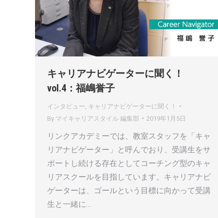
キャリアナビゲーターに聞く！
vol.4：福嶋誉子
インタビュー
,
キャリアナビゲーターに聞く！
By
マイキャリアスタイル 編集部
2019年1月5日
リンクアカデミーでは、教室スタッフを「キャ
リアナビゲーター」と呼んでおり、受講生をサ
ポートし続ける存在としてコーチング型のキャ
リアスクールを目指しています。キャリアナビ
ゲーターは、ゴールという目標に向かって受講
生と一緒に…