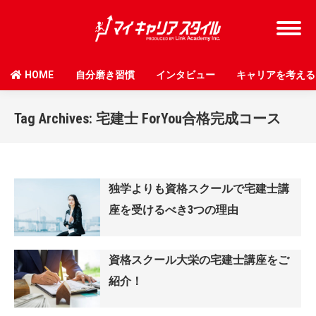
HOME
自分磨き習慣
インタビュー
キャリアを考える
Tag Archives:
宅建士 ForYou合格完成コース
独学よりも資格スクールで宅建士講
座を受けるべき3つの理由
資格スクール大栄の宅建士講座をご
紹介！