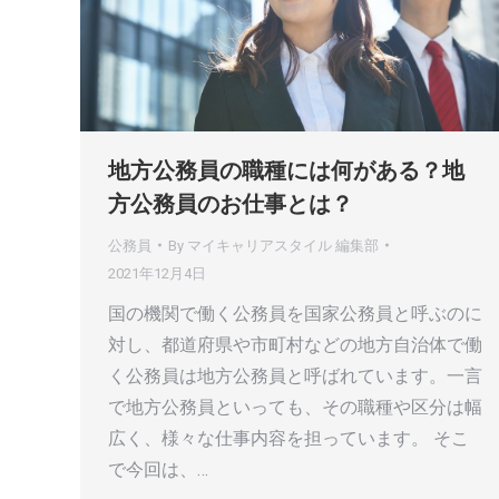
地方公務員の職種には何がある？地
方公務員のお仕事とは？
公務員
By
マイキャリアスタイル 編集部
2021年12月4日
国の機関で働く公務員を国家公務員と呼ぶのに
対し、都道府県や市町村などの地方自治体で働
く公務員は地方公務員と呼ばれています。一言
で地方公務員といっても、その職種や区分は幅
広く、様々な仕事内容を担っています。 そこ
で今回は、…