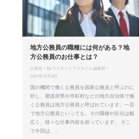
地方公務員の職種には何がある？地
方公務員のお仕事とは？
公務員
By
マイキャリアスタイル 編集部
2021年12月4日
国の機関で働く公務員を国家公務員と呼ぶのに
対し、都道府県や市町村などの地方自治体で働
く公務員は地方公務員と呼ばれています。一言
で地方公務員といっても、その職種や区分は幅
広く、様々な仕事内容を担っています。 そこ
で今回は、…