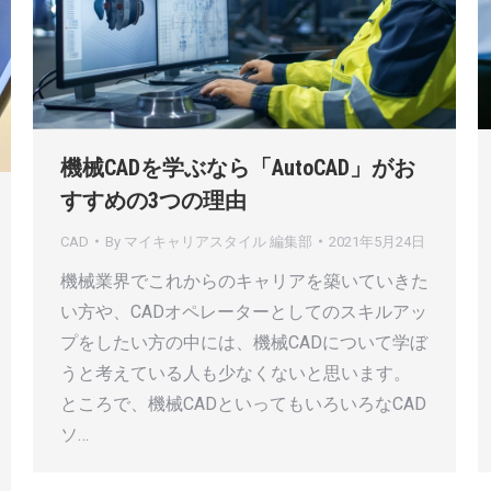
機械CADを学ぶなら「AutoCAD」がお
すすめの3つの理由
CAD
By
マイキャリアスタイル 編集部
2021年5月24日
機械業界でこれからのキャリアを築いていきた
い方や、CADオペレーターとしてのスキルアッ
プをしたい方の中には、機械CADについて学ぼ
うと考えている人も少なくないと思います。
ところで、機械CADといってもいろいろなCAD
ソ…