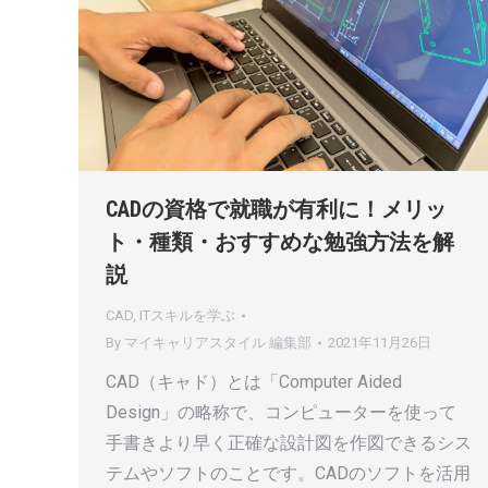
CADの資格で就職が有利に！メリッ
ト・種類・おすすめな勉強方法を解
説
CAD
,
ITスキルを学ぶ
By
マイキャリアスタイル 編集部
2021年11月26日
CAD（キャド）とは「Computer Aided
Design」の略称で、コンピューターを使って
手書きより早く正確な設計図を作図できるシス
テムやソフトのことです。CADのソフトを活用