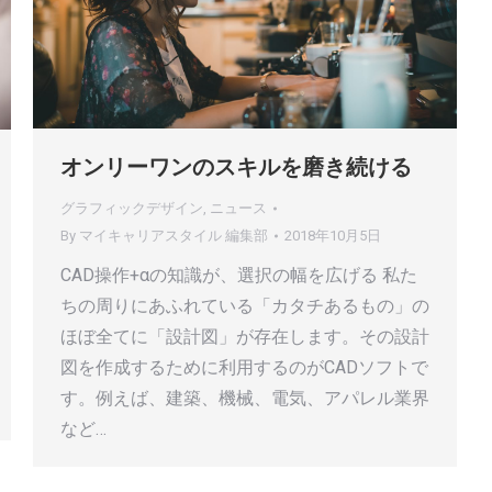
オンリーワンのスキルを磨き続ける
グラフィックデザイン
,
ニュース
By
マイキャリアスタイル 編集部
2018年10月5日
CAD操作+αの知識が、選択の幅を広げる 私た
ちの周りにあふれている「カタチあるもの」の
ほぼ全てに「設計図」が存在します。その設計
図を作成するために利用するのがCADソフトで
す。例えば、建築、機械、電気、アパレル業界
など…