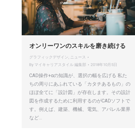
オンリーワンのスキルを磨き続ける
グラフィックデザイン
,
ニュース
By
マイキャリアスタイル 編集部
2018年10月5日
CAD操作+αの知識が、選択の幅を広げる 私た
ちの周りにあふれている「カタチあるもの」の
ほぼ全てに「設計図」が存在します。その設計
図を作成するために利用するのがCADソフトで
す。例えば、建築、機械、電気、アパレル業界
など…