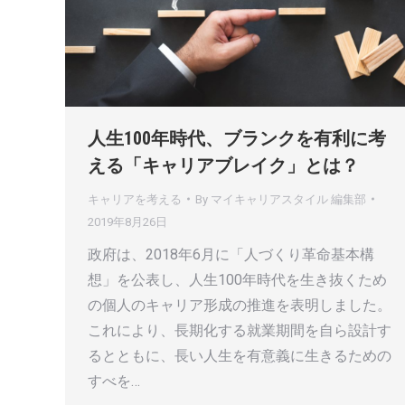
人生100年時代、ブランクを有利に考
える「キャリアブレイク」とは？
キャリアを考える
By
マイキャリアスタイル 編集部
2019年8月26日
政府は、2018年6月に「人づくり革命基本構
想」を公表し、人生100年時代を生き抜くため
の個人のキャリア形成の推進を表明しました。
これにより、長期化する就業期間を自ら設計す
るとともに、長い人生を有意義に生きるための
すべを…