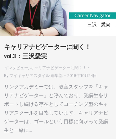
キャリアナビゲーターに聞く！
vol.3：三沢愛実
インタビュー
,
キャリアナビゲーターに聞く！
By
マイキャリアスタイル 編集部
2018年10月24日
リンクアカデミーでは、教室スタッフを「キャ
リアナビゲーター」と呼んでおり、受講生をサ
ポートし続ける存在としてコーチング型のキャ
リアスクールを目指しています。キャリアナビ
ゲーターは、ゴールという目標に向かって受講
生と一緒に…