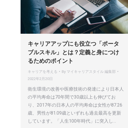
キャリアアップにも役立つ「ポータ
ブルスキル」とは？定義と身につけ
るためのポイント
キャリアを考える
By
マイキャリアスタイル 編集部
2022年2月20日
衛生環境の改善や医療技術の発達により日本人
の平均寿命は70年間で30歳以上も伸びてお
り、2017年の日本人の平均寿命は女性が87.26
歳、男性が81.09歳といずれも過去最高を更新
しています。「人生100年時代」に突入し…