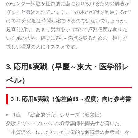
のセンター試験を圧倒的に楽に切り抜けるための解法が
ぎゅっと凝縮されています。この本の知識を利用するだ
けで10分程度は時間短縮できるのではないでしょうか。
超直前期で、あまり労力をかけないで7割程度は取りた
い文系の人や、確実に9割～満点を取るための一押しが
欲しい理系の人にオススメです。
3. 応用&実戦（早慶～東大・医学部レ
ベル）
3-1. 応用&実戦（偏差値65～程度）向け参考書
1位 「総合的研究」シリーズ（旺文社）
受験界でトップレベルの数学講師長岡先生が書いた、
「本質追求」にこだわった圧倒的な解説量の参考書。か