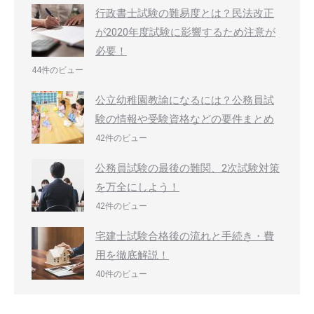
行政書士試験の難易度とは？民法改正
が2020年度試験に影響するため注意が
必要！
44件のビュー
公立幼稚園教諭になるには？公務員試
験の情報や受験資格などの要件まとめ
42件のビュー
公務員試験の最後の難関、2次試験対策
を万全にしよう！
42件のビュー
宅建士試験合格後の流れと手続き・費
用を徹底解説！
40件のビュー