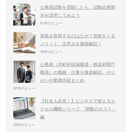
公務員試験を受験したら、試験結果開
示を請求してみよう
51件のビュー
資格を取得するのはなぜ？資格をとる
メリット、注意点を徹底解説！
49件のビュー
公務員（市町村役場職員・都道府県庁
職員）の職種・仕事を徹底解説。やり
がいや業務内容まとめ
47件のビュー
【社会人必見！】ビジネスで使えるエ
クセル機能シリーズ 「関数のネスト」
編
47件のビュー