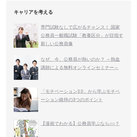
キャリアを考える
専門試験なしで広がるチャンス！ 国家
公務員一般職試験「教養区分」が目指す
新しい公務員像
なぜ、今、公務員が熱いのか？ ～熱血
講師による無料オンラインセミナー～
「モチベーション3.0」から学ぶモチベ
ーション維持の3つのポイント
【漫画でわかる】公務員学ぶなら○○？