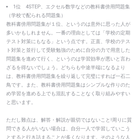
1位 4STEP、エクセル数学などの教科書傍用問題集
（学校で配られる問題集）
教科書傍用問題集が１位、というのは意外に思った人が
多いかもしれません。一番の理由としては「学校の定期
テスト対策にもなる」という点です。正直、学校のテス
ト対策と並行して受験勉強のために自分の力で用意した
問題集を進めて行く、というのは学習効率が悪いと言わ
ざるを得ないでしょう。どちらも中途半端になるより
は、教科書傍用問題集を繰り返して完璧にすれば一石二
鳥です。また、教科書傍用問題集はシンプルな作りのた
め学習を進める上でも混乱することなく取り組みやすい
と思います。
ただし難点は、解答・解説が親切ではないこと!周りに質
問できる人がいない場合は、自分一人で学習していこう
とすると行き詰まることが多くなります。そのような人