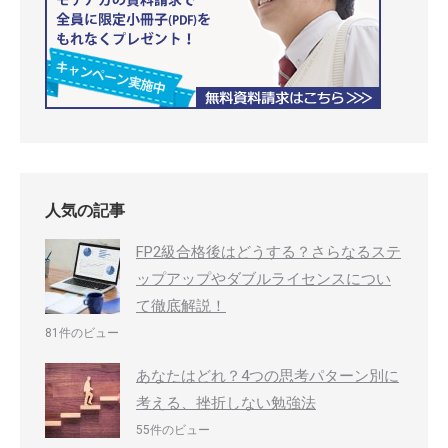
人気の記事
FP2級合格後はどうする？さらなるステ
ップアップやダブルライセンスについ
て徹底解説！
81件のビュー
あなたはどれ？4つの思考パターン別に
考える、挫折しない勉強法
55件のビュー