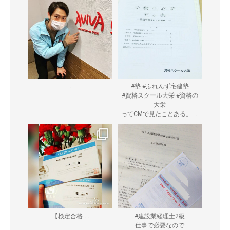
...
#塾 #ふれんず宅建塾
#資格スクール大栄 #資格の
大栄
...
ってCMで見たことある。
...
【検定合格
#建設業経理士2級
仕事で必要なので