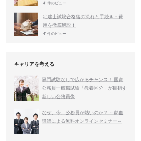
41件のビュー
宅建士試験合格後の流れと手続き・費
用を徹底解説！
41件のビュー
キャリアを考える
専門試験なしで広がるチャンス！ 国家
公務員一般職試験「教養区分」が目指す
新しい公務員像
なぜ、今、公務員が熱いのか？ ～熱血
講師による無料オンラインセミナー～