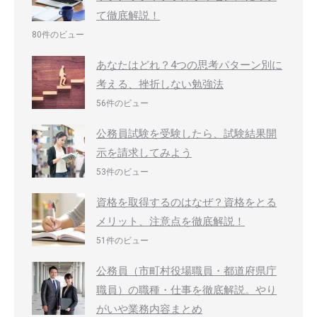
て徹底解説！
80件のビュー
あなたはどれ？4つの思考パターン別に
考える、挫折しない勉強法
56件のビュー
公務員試験を受験したら、試験結果開
示を請求してみよう
53件のビュー
資格を取得するのはなぜ？資格をとる
メリット、注意点を徹底解説！
51件のビュー
公務員（市町村役場職員・都道府県庁
職員）の職種・仕事を徹底解説。やり
がいや業務内容まとめ