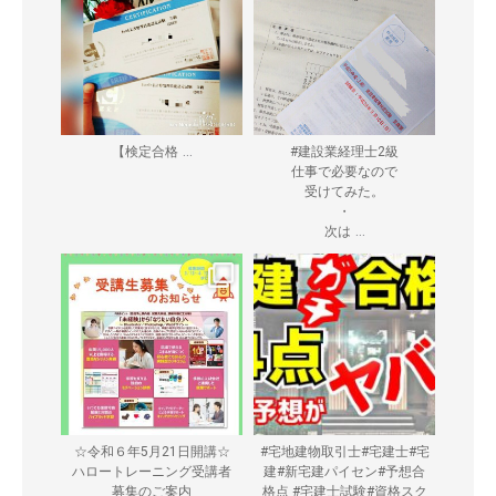
...
【検定合格
#建設業経理士2級
仕事で必要なので
受けてみた。
・
...
次は
☆令和６年5月21日開講☆
#宅地建物取引士#宅建士#宅
ハロートレーニング受講者
建#新宅建パイセン#予想合
募集のご案内
格点 #宅建士試験#資格スク