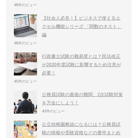
48件のビュー
【社会人必見！】ビジネスで使えるエ
クセル機能シリーズ 「関数のネスト」
編
48件のビュー
行政書士試験の難易度とは？民法改正
が2020年度試験に影響するため注意が
必要！
45件のビュー
公務員試験の最後の難関、2次試験対策
を万全にしよう！
43件のビュー
公立幼稚園教諭になるには？公務員試
験の情報や受験資格などの要件まとめ