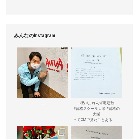
みんなのInstagram
...
#塾 #ふれんず宅建塾
#資格スクール大栄 #資格の
大栄
...
ってCMで見たことある。