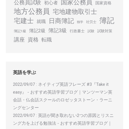
国家公務員
公務員試験
初心者
国家資格
地方公務員
宅地建物取引士
簿記
宅建士
日商簿記
就職
社労士
独学
簿記3級
簿記2級
行政書士
試験対策
簿記1級
試験
講座
資格
転職
英語を学ぶ
2022/09/07
:
ネイティブ英語フレーズ #3『Take it
easy』 - おすすめ英語学習ブログ｜マンツーマン英
会話・仏会話スクールのロゼッタストーン・ラーニ
ングセンター
2022/09/07
:
英語が聞き取れない2つの原因とリスニ
ング力を上げる勉強法 - おすすめ英語学習ブログ｜