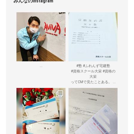
みんなのInstagram
...
#塾 #ふれんず宅建塾
#資格スクール大栄 #資格の
大栄
...
ってCMで見たことある。