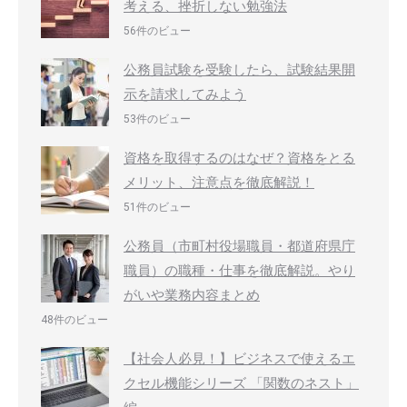
考える、挫折しない勉強法
56件のビュー
公務員試験を受験したら、試験結果開
示を請求してみよう
53件のビュー
資格を取得するのはなぜ？資格をとる
メリット、注意点を徹底解説！
51件のビュー
公務員（市町村役場職員・都道府県庁
職員）の職種・仕事を徹底解説。やり
がいや業務内容まとめ
48件のビュー
【社会人必見！】ビジネスで使えるエ
クセル機能シリーズ 「関数のネスト」