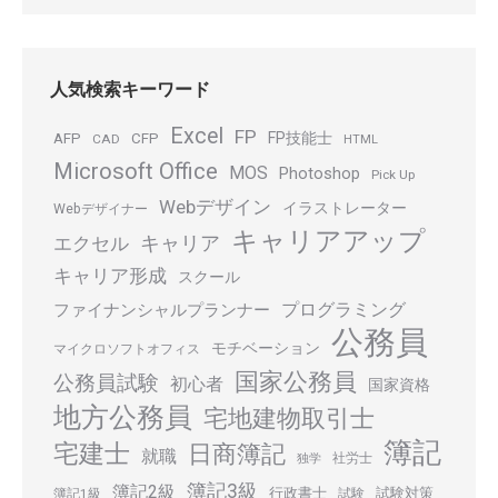
人気検索キーワード
Excel
FP
FP技能士
AFP
CFP
CAD
HTML
Microsoft Office
MOS
Photoshop
Pick Up
Webデザイン
イラストレーター
Webデザイナー
キャリアアップ
キャリア
エクセル
キャリア形成
スクール
プログラミング
ファイナンシャルプランナー
公務員
モチベーション
マイクロソフトオフィス
国家公務員
公務員試験
初心者
国家資格
地方公務員
宅地建物取引士
簿記
宅建士
日商簿記
就職
社労士
独学
簿記3級
簿記2級
行政書士
試験対策
簿記1級
試験