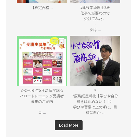
...
【検定合格
#建設業経理士2級
仕事で必要なので
受けてみた。
・
...
次は
☆令和６年5月21日開講☆
*
ハロートレーニング受講者
*広島紙屋町校【学びや自分
募集のご案内
磨きは止めない！！】
学びや習慣は止めずに、目
...
...
コ
標に向か
Load More