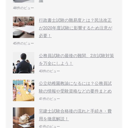
編
48件のビュー
行政書士試験の難易度とは？民法改正
が2020年度試験に影響するため注意が
必要！
45件のビュー
公務員試験の最後の難関、2次試験対策
を万全にしよう！
43件のビュー
公立幼稚園教諭になるには？公務員試
験の情報や受験資格などの要件まとめ
41件のビュー
宅建士試験合格後の流れと手続き・費
用を徹底解説！
41件のビュー