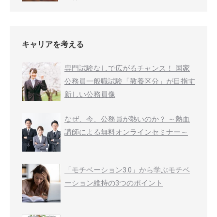
キャリアを考える
専門試験なしで広がるチャンス！ 国家
公務員一般職試験「教養区分」が目指す
新しい公務員像
なぜ、今、公務員が熱いのか？ ～熱血
講師による無料オンラインセミナー～
「モチベーション3.0」から学ぶモチベ
ーション維持の3つのポイント