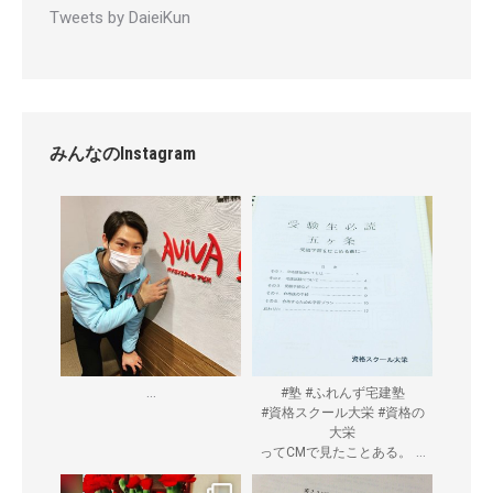
Tweets by DaieiKun
みんなのInstagram
...
#塾 #ふれんず宅建塾
#資格スクール大栄 #資格の
大栄
...
ってCMで見たことある。