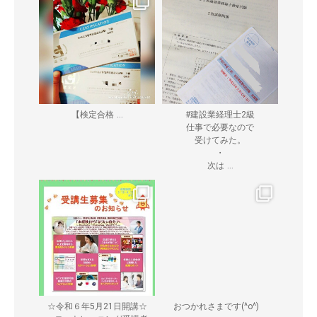
...
【検定合格
#建設業経理士2級
仕事で必要なので
受けてみた。
・
...
次は
☆令和６年5月21日開講☆
おつかれさまです(^o^)ゞ