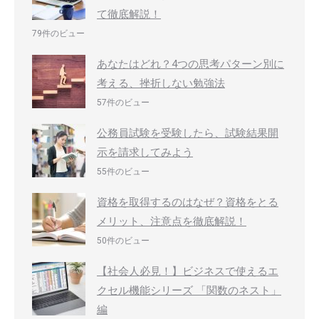
て徹底解説！
79件のビュー
あなたはどれ？4つの思考パターン別に
考える、挫折しない勉強法
57件のビュー
公務員試験を受験したら、試験結果開
示を請求してみよう
55件のビュー
資格を取得するのはなぜ？資格をとる
メリット、注意点を徹底解説！
50件のビュー
【社会人必見！】ビジネスで使えるエ
クセル機能シリーズ 「関数のネスト」
編