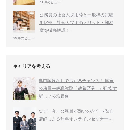
41件のビュー
公務員の社会人採用枠と一般枠の試験
を比較、社会人採用のメリット・難易
度を徹底解説！
39件のビュー
キャリアを考える
専門試験なしで広がるチャンス！ 国家
公務員一般職試験「教養区分」が目指す
新しい公務員像
なぜ、今、公務員が熱いのか？ ～熱血
講師による無料オンラインセミナー～