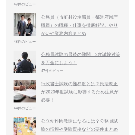
49件のビュー
公務員（市町村役場職員・都道府県庁
職員）の職種・仕事を徹底解説。やり
がいや業務内容まとめ
48件のビュー
公務員試験の最後の難関、2次試験対策
を万全にしよう！
47件のビュー
行政書士試験の難易度とは？民法改正
が2020年度試験に影響するため注意が
必要！
44件のビュー
公立幼稚園教諭になるには？公務員試
験の情報や受験資格などの要件まとめ