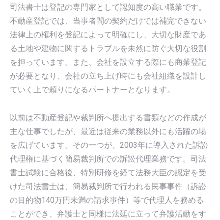
司法書士は登記の専門家として認知度の高い職業です。
不動産登記では、当事者間の契約だけでは補完できない
法律上の権利を登記によって明確にし、大切な財産であ
る土地や建物に関するトラブルを未然に防ぐ大切な役割
を担っています。また、会社を設立する際にも商業登記
が必要となり、会社の立ち上げ時にも会社組織を設計し
ていく上で頼りになるパートナーとなります。
以前は不動産登記や裁判所へ提出する書類などの作成が
主な仕事でしたが、最近は従来の業務以外にも活躍の場
を広げています。その一つが、2003年に導入された訴訟
代理権に基づく簡易裁判所での訴訟代理業務です。司法
書士試験に合格後、特別研修を経て法務大臣の認定を受
けた司法書士は、簡易裁判所で行われる民事事件（訴訟
の目的物140万円未満の請求事件）等で代理人を務める
ことができ、弁護士と同様に法廷に立って弁護活動をす