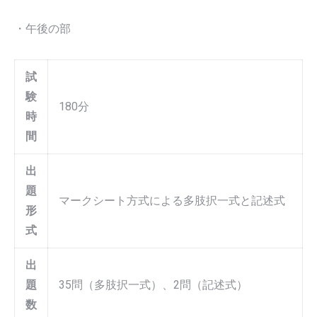
・午後の部
試
験
180分
時
間
出
題
マークシート方式による多肢択一式と記述式
形
式
出
題
35問（多肢択一式）、2問（記述式）
数