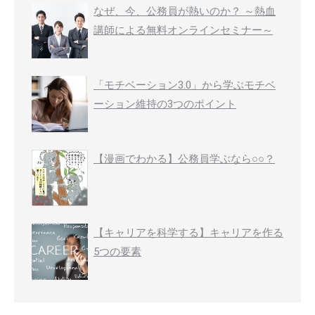
なぜ、今、公務員が熱いのか？ ～熱血
講師による無料オンラインセミナー～
「モチベーション3.0」から学ぶモチベ
ーション維持の3つのポイント
【漫画でわかる】公務員学ぶなら○○？
【キャリアを科学する】キャリアを作る
5つの要素