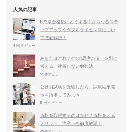
人気の記事
FP2級合格後はどうする？さらなるステ
ップアップやダブルライセンスについ
て徹底解説！
81件のビュー
あなたはどれ？4つの思考パターン別に
考える、挫折しない勉強法
55件のビュー
公務員試験を受験したら、試験結果開
示を請求してみよう
51件のビュー
資格を取得するのはなぜ？資格をとる
メリット、注意点を徹底解説！
49件のビュー