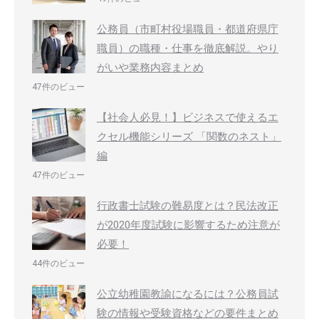
公務員（市町村役場職員・都道府県庁
職員）の職種・仕事を徹底解説。やり
がいや業務内容まとめ
47件のビュー
【社会人必見！】ビジネスで使えるエ
クセル機能シリーズ 「関数のネスト」
編
47件のビュー
行政書士試験の難易度とは？民法改正
が2020年度試験に影響するため注意が
必要！
44件のビュー
公立幼稚園教諭になるには？公務員試
験の情報や受験資格などの要件まとめ