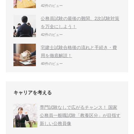
42件のビュー
公務員試験の最後の難関、2次試験対策
を万全にしよう！
42件のビュー
宅建士試験合格後の流れと手続き・費
用を徹底解説！
40件のビュー
キャリアを考える
専門試験なしで広がるチャンス！ 国家
公務員一般職試験「教養区分」が目指す
新しい公務員像