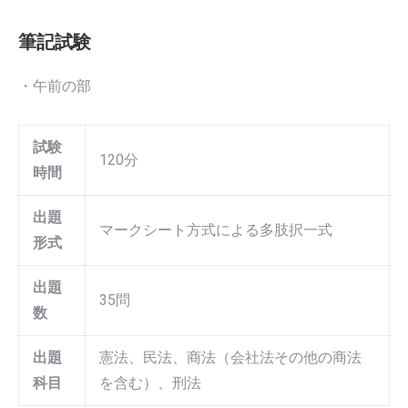
筆記試験
・午前の部
試験
120分
時間
出題
マークシート方式による多肢択一式
形式
出題
35問
数
出題
憲法、民法、商法（会社法その他の商法
科目
を含む）、刑法