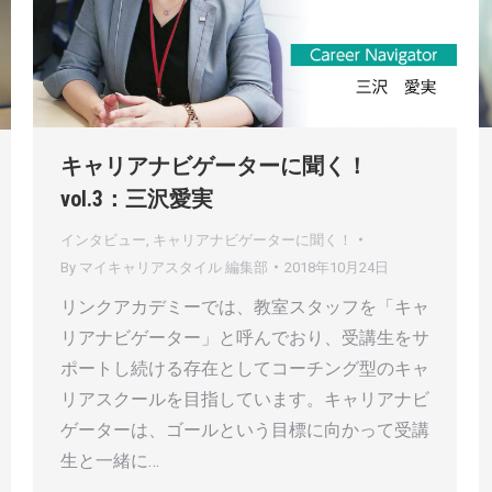
キャリアナビゲーターに聞く！
vol.3：三沢愛実
インタビュー
,
キャリアナビゲーターに聞く！
By
マイキャリアスタイル 編集部
2018年10月24日
リンクアカデミーでは、教室スタッフを「キャ
リアナビゲーター」と呼んでおり、受講生をサ
ポートし続ける存在としてコーチング型のキャ
リアスクールを目指しています。キャリアナビ
ゲーターは、ゴールという目標に向かって受講
生と一緒に…