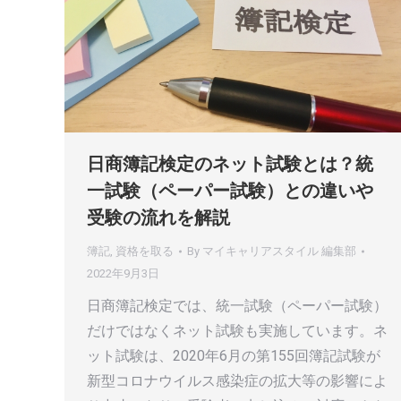
日商簿記検定のネット試験とは？統
一試験（ペーパー試験）との違いや
受験の流れを解説
簿記
,
資格を取る
By
マイキャリアスタイル 編集部
2022年9月3日
日商簿記検定では、統一試験（ペーパー試験）
だけではなくネット試験も実施しています。ネ
ット試験は、2020年6月の第155回簿記試験が
新型コロナウイルス感染症の拡大等の影響によ