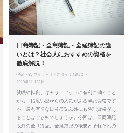
日商簿記・全商簿記・全経簿記の違
いとは？社会人におすすめの資格を
徹底解説！
簿記
By
マイキャリアスタイル 編集部
2019年11月22日
就職や転職、キャリアアップに有利に働くこと
から、幅広い層からの人気がある簿記資格です
が、最も有名な日商簿記以外にも簿記資格があ
ることはご存知でしょうか。今回は、日商簿記
以外の全商簿記、全経簿記の概要とそれぞれの