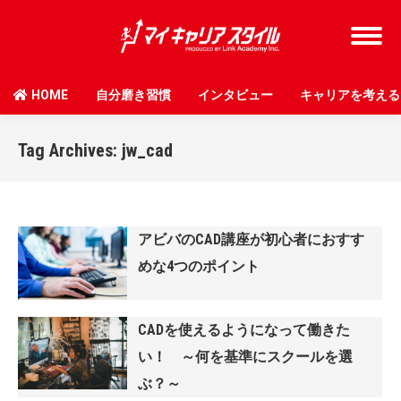
HOME
自分磨き習慣
インタビュー
キャリアを考える
Tag Archives:
jw_cad
アビバのCAD講座が初心者におすす
めな4つのポイント
CADを使えるようになって働きた
い！ ～何を基準にスクールを選
ぶ？～