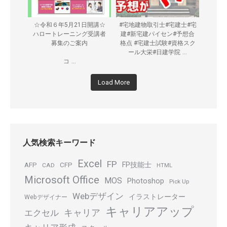
☆令和６年5月21日開講☆
#宅地建物取引士#宅建士#宅
ハロートレーニング受講者
建#新宅建パイセン#予想合
募集のご案内
格点 #宅建士試験#資格スク
...
ール大栄#日建学院
...
コ
Load More
人気検索キーワード
Excel
FP
FP技能士
AFP
CFP
CAD
HTML
Microsoft Office
MOS
Photoshop
Pick Up
Webデザイン
イラストレーター
Webデザイナー
キャリアアップ
キャリア
エクセル