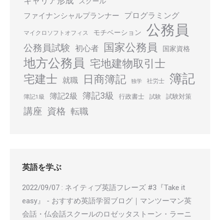
キャリア形成
スクール
プログラミング
ファイナンシャルプランナー
公務員
モチベーション
マイクロソフトオフィス
国家公務員
公務員試験
初心者
国家資格
地方公務員
宅地建物取引士
簿記
宅建士
日商簿記
就職
社労士
独学
簿記3級
簿記2級
行政書士
試験対策
簿記1級
試験
講座
資格
転職
英語を学ぶ
2022/09/07
:
ネイティブ英語フレーズ #3『Take it
easy』 - おすすめ英語学習ブログ｜マンツーマン英
会話・仏会話スクールのロゼッタストーン・ラーニ