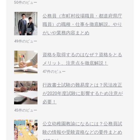
50件のビュー
公務員（市町村役場職員・都道府県庁
職員）の職種・仕事を徹底解説。やり
がいや業務内容まとめ
49件のビュー
資格を取得するのはなぜ？資格をとる
メリット、注意点を徹底解説！
47件のビュー
行政書士試験の難易度とは？民法改正
が2020年度試験に影響するため注意が
必要！
45件のビュー
公立幼稚園教諭になるには？公務員試
験の情報や受験資格などの要件まとめ