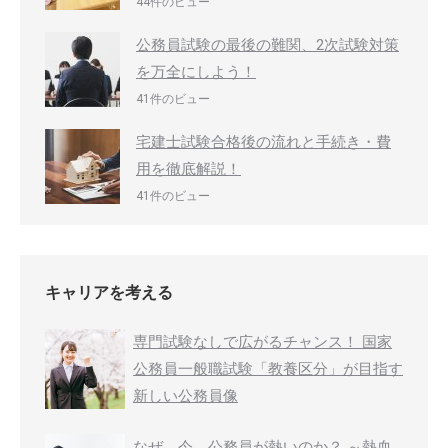
44件のビュー
公務員試験の最後の難関、2次試験対策
を万全にしよう！
41件のビュー
宅建士試験合格後の流れと手続き・費
用を徹底解説！
41件のビュー
キャリアを考える
専門試験なしで広がるチャンス！ 国家
公務員一般職試験「教養区分」が目指す
新しい公務員像
なぜ、今、公務員が熱いのか？ ～熱血