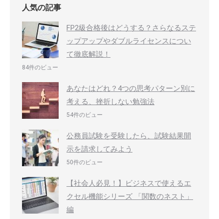
人気の記事
FP2級合格後はどうする？さらなるステ
ップアップやダブルライセンスについ
て徹底解説！
84件のビュー
あなたはどれ？4つの思考パターン別に
考える、挫折しない勉強法
54件のビュー
公務員試験を受験したら、試験結果開
示を請求してみよう
50件のビュー
【社会人必見！】ビジネスで使えるエ
クセル機能シリーズ 「関数のネスト」
編