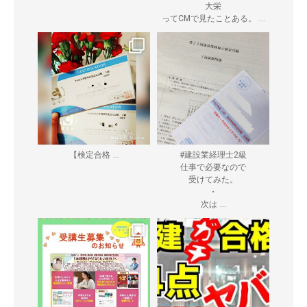
大栄
...
ってCMで見たことある。
...
【検定合格
#建設業経理士2級
仕事で必要なので
受けてみた。
・
...
次は