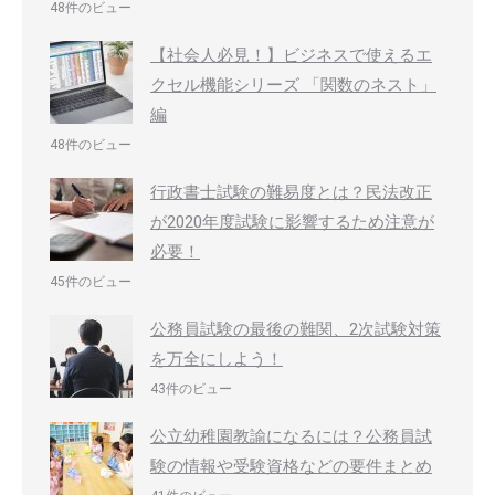
48件のビュー
【社会人必見！】ビジネスで使えるエ
クセル機能シリーズ 「関数のネスト」
編
48件のビュー
行政書士試験の難易度とは？民法改正
が2020年度試験に影響するため注意が
必要！
45件のビュー
公務員試験の最後の難関、2次試験対策
を万全にしよう！
43件のビュー
公立幼稚園教諭になるには？公務員試
験の情報や受験資格などの要件まとめ