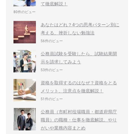
て徹底解説！
80件のビュー
あなたはどれ？4つの思考パターン別に
考える、挫折しない勉強法
56件のビュー
公務員試験を受験したら、試験結果開
示を請求してみよう
53件のビュー
資格を取得するのはなぜ？資格をとる
メリット、注意点を徹底解説！
51件のビュー
公務員（市町村役場職員・都道府県庁
職員）の職種・仕事を徹底解説。やり
がいや業務内容まとめ