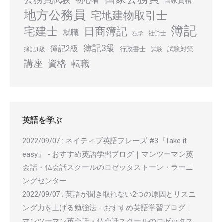
初心者
国家資格
地方公務員
宅地建物取引士
簿記
宅建士
日商簿記
就職
社労士
独学
簿記3級
簿記2級
行政書士
試験対策
簿記1級
試験
講座
資格
転職
英語を学ぶ
2022/09/07
:
ネイティブ英語フレーズ #3『Take it
easy』 - おすすめ英語学習ブログ｜マンツーマン英
会話・仏会話スクールのロゼッタストーン・ラーニ
ングセンター
2022/09/07
:
英語が聞き取れない2つの原因とリスニ
ング力を上げる勉強法 - おすすめ英語学習ブログ｜
マンツーマン英会話・仏会話スクールのロゼッタス