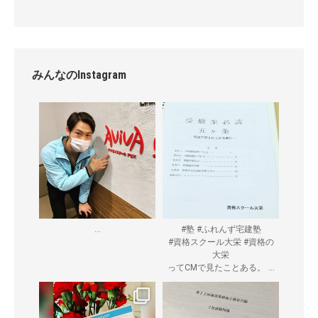
みんなのInstagram
...
#塾 #ふれんず宅建塾
#資格スクール大栄 #資格の
大栄
...
ってCMで見たことある。