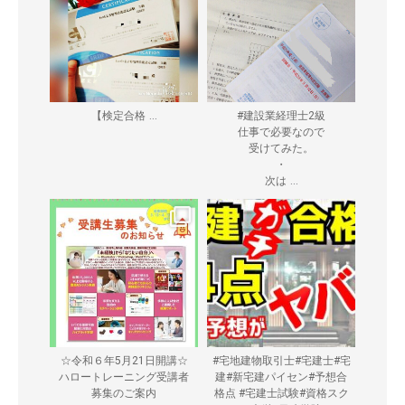
...
【検定合格
#建設業経理士2級
仕事で必要なので
受けてみた。
・
...
次は
☆令和６年5月21日開講☆
#宅地建物取引士#宅建士#宅
ハロートレーニング受講者
建#新宅建パイセン#予想合
募集のご案内
格点 #宅建士試験#資格スク