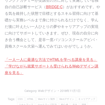
リンクアカデミーが受講生の方に対して実施している独
自の自己診断サービス（
BRIDGE-C
）がおすすめです。や
る気を維持した状態で目標とするスキル習得に向けて基
礎から実務レベルまで身に付けられるだけでなく、学ん
だ後に叶えたい一人ひとりの夢やキャリアアップの実現
に向けてサポートしていきます。ぜひ、現在の自分に向
き合う機会として、是非一度パソコンスクールアビバ・
資格スクール大栄へ運んでみてはいかがでしょうか。
「一人一人に最適な方法でHTMLを学べる講座を見る」
「学びながら就業サポートも受けられるWebデザイン講
座を見る」
Category:
Webデザイン
2018年11月1日
Tags:
CSS
HTML
Webサイト制作
Webデザイン
キャリアアップ
スキルアップ
マークアップ言語
初心者
方法
講座