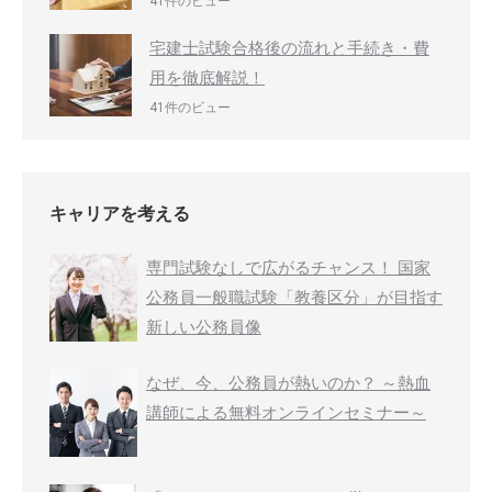
41件のビュー
宅建士試験合格後の流れと手続き・費
用を徹底解説！
41件のビュー
キャリアを考える
専門試験なしで広がるチャンス！ 国家
公務員一般職試験「教養区分」が目指す
新しい公務員像
なぜ、今、公務員が熱いのか？ ～熱血
講師による無料オンラインセミナー～