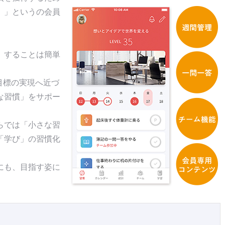
CC）」というの会員
」することは簡単
目標の実現へ近づ
な習慣」をサポー
らでは「小さな習
「学び」の習慣化
にも、目指す姿に