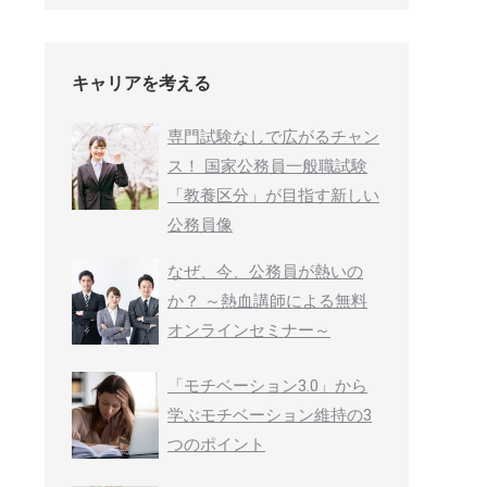
キャリアを考える
専門試験なしで広がるチャン
ス！ 国家公務員一般職試験
「教養区分」が目指す新しい
公務員像
なぜ、今、公務員が熱いの
か？ ～熱血講師による無料
オンラインセミナー～
「モチベーション3.0」から
学ぶモチベーション維持の3
つのポイント