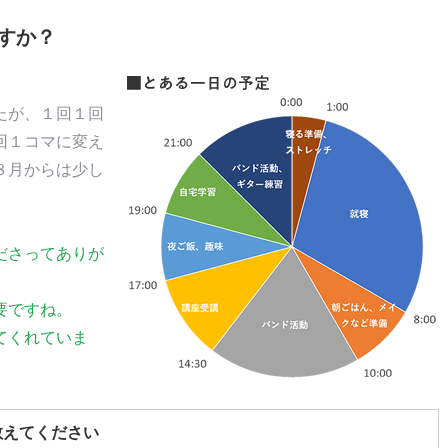
すか？
たが、１回１回
回１コマに変え
８月からは少し
ださってありが
要ですね。
てくれていま
教えてください