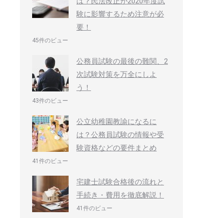
は？民法改正が2020年度試
験に影響するため注意が必
要！
45件のビュー
公務員試験の最後の難関、2
次試験対策を万全にしよ
う！
43件のビュー
公立幼稚園教諭になるに
は？公務員試験の情報や受
験資格などの要件まとめ
41件のビュー
宅建士試験合格後の流れと
手続き・費用を徹底解説！
41件のビュー