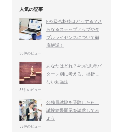
人気の記事
FP2級合格後はどうする？さ
らなるステップアップやダ
ブルライセンスについて徹
底解説！
80件のビュー
あなたはどれ？4つの思考パ
ターン別に考える、挫折し
ない勉強法
56件のビュー
公務員試験を受験したら、
試験結果開示を請求してみ
よう
53件のビュー