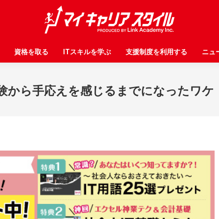
資格を取る
資格を取る
ITスキルを学ぶ
ITスキルを学ぶ
支援制度を利用する
支援制度を利用する
ニュ
ニュ
験から手応えを感じるまでになったワケ