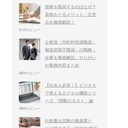
資格を取得するのはなぜ？
資格をとるメリット、注意
点を徹底解説！
51件のビュー
公務員（市町村役場職員・
都道府県庁職員）の職種・
仕事を徹底解説。やりがい
や業務内容まとめ
48件のビュー
【社会人必見！】ビジネス
で使えるエクセル機能シリ
ーズ 「関数のネスト」編
48件のビュー
行政書士試験の難易度と