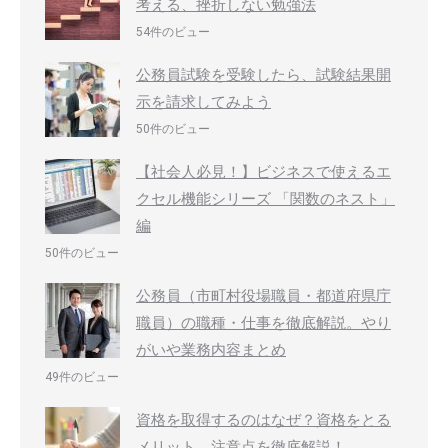
考える、挫折しない勉強法
54件のビュー
公務員試験を受験したら、試験結果開
示を請求してみよう
50件のビュー
【社会人必見！】ビジネスで使えるエ
クセル機能シリーズ 「関数のネスト」
編
50件のビュー
公務員（市町村役場職員・都道府県庁
職員）の職種・仕事を徹底解説。やり
がいや業務内容まとめ
49件のビュー
資格を取得するのはなぜ？資格をとる
メリット、注意点を徹底解説！