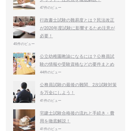
47件のビュー
行政書士試験の難易度とは？民法改正
が2020年度試験に影響するため注意が
必要！
45件のビュー
公立幼稚園教諭になるには？公務員試
験の情報や受験資格などの要件まとめ
44件のビュー
公務員試験の最後の難関、2次試験対策
を万全にしよう！
41件のビュー
宅建士試験合格後の流れと手続き・費
用を徹底解説！
41件のビュー