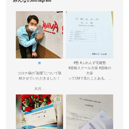
みんなのInstagram
#塾 #ふれんず宅建塾
#資格スクール大栄 #資格の
コロナ禍の“副業”について取
大栄
...
材させていただきました！
ってCMで見たことある。
...
大川