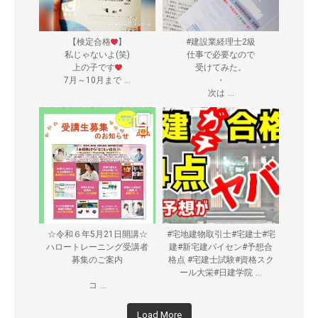
【検定合格
】
#建設業経理士2級
私じゃないよ(笑)
仕事で必要なので
上の子です
受けてみた。
...
7月～10月まで
・
...
次は
☆令和６年5月21日開講☆
#宅地建物取引士#宅建士#宅
ハロートレーニング受講者
建#新宅建パイセン#予想合
募集のご案内
格点 #宅建士試験#資格スク
...
ール大栄#日建学院
...
コ
Load More