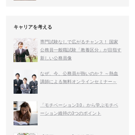
キャリアを考える
専門試験なしで広がるチャンス！ 国家
公務員一般職試験「教養区分」が目指す
新しい公務員像
なぜ、今、公務員が熱いのか？ ～熱血
講師による無料オンラインセミナー～
「モチベーション3.0」から学ぶモチベ
ーション維持の3つのポイント