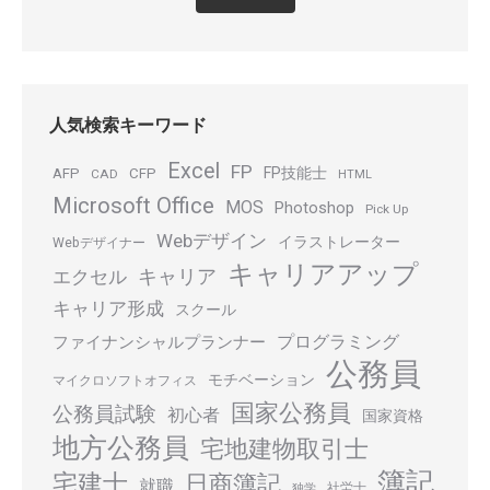
人気検索キーワード
Excel
FP
FP技能士
AFP
CFP
CAD
HTML
Microsoft Office
MOS
Photoshop
Pick Up
Webデザイン
イラストレーター
Webデザイナー
キャリアアップ
キャリア
エクセル
キャリア形成
スクール
プログラミング
ファイナンシャルプランナー
公務員
モチベーション
マイクロソフトオフィス
国家公務員
公務員試験
初心者
国家資格
地方公務員
宅地建物取引士
簿記
宅建士
日商簿記
就職
社労士
独学