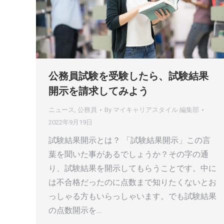
公務員試験を受験したら、試験結果
開示を請求してみよう
ニュース
,
公務員
By
マイキャリアスタイル 編集部
2022年9月19日
試験結果開示とは？ 「試験結果開示」この言
葉を聞いた事があるでしょうか？その字の通
り、試験結果を開示してもらうことです。中に
は不合格だったのに点数まで知りたくないとお
っしゃる方もいらっしゃいます。でも試験結果
の点数開示を…