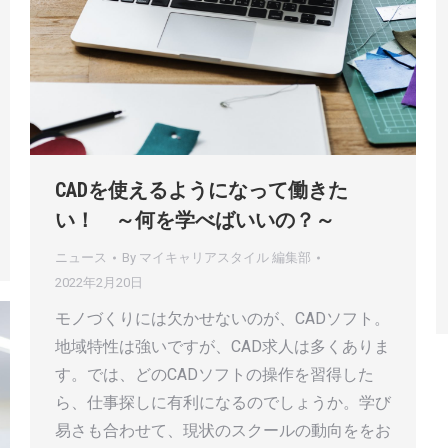
CADを使えるようになって働きた
い！ ～何を学べばいいの？～
ニュース
By
マイキャリアスタイル 編集部
2022年2月20日
モノづくりには欠かせないのが、CADソフト。
地域特性は強いですが、CAD求人は多くありま
す。では、どのCADソフトの操作を習得した
ら、仕事探しに有利になるのでしょうか。学び
易さも合わせて、現状のスクールの動向ををお