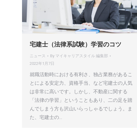
宅建士（法律系試験）学習のコツ
ニュース
By
マイキャリアスタイル 編集部
2022年1月7日
就職活動時における有利さ、独占業務があるこ
とによる安定力、資格手当、など宅建士の人気
は非常に高いです。しかし、不動産に関する
「法律の学習」ということもあり、二の足を踏
んでしまう方も沢山いらっしゃるでしょう。ま
た、宅建士の…