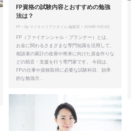
FP資格の試験内容とおすすめの勉強
法は？
FP
By
マイキャリアスタイル 編集部
2018年10月4日
FP（ファイナンシャル・プランナー）とは、
お金に関わるさまざまな専門知識を活用して、
相談者の家計の改善や将来に向けた資金作りな
どの助言・支援を行う専門家です。 今回は、
FPの仕事や資格取得に必要な試験科目、効率
的な勉強方…