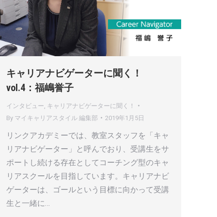
キャリアナビゲーターに聞く！
vol.4：福嶋誉子
インタビュー
,
キャリアナビゲーターに聞く！
By
マイキャリアスタイル 編集部
2019年1月5日
リンクアカデミーでは、教室スタッフを「キャ
リアナビゲーター」と呼んでおり、受講生をサ
ポートし続ける存在としてコーチング型のキャ
リアスクールを目指しています。キャリアナビ
ゲーターは、ゴールという目標に向かって受講
生と一緒に…