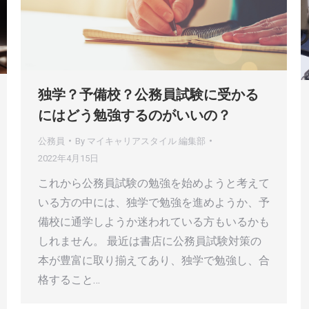
独学？予備校？公務員試験に受かる
にはどう勉強するのがいいの？
公務員
By
マイキャリアスタイル 編集部
2022年4月15日
これから公務員試験の勉強を始めようと考えて
いる方の中には、独学で勉強を進めようか、予
備校に通学しようか迷われている方もいるかも
しれません。 最近は書店に公務員試験対策の
本が豊富に取り揃えてあり、独学で勉強し、合
格すること…