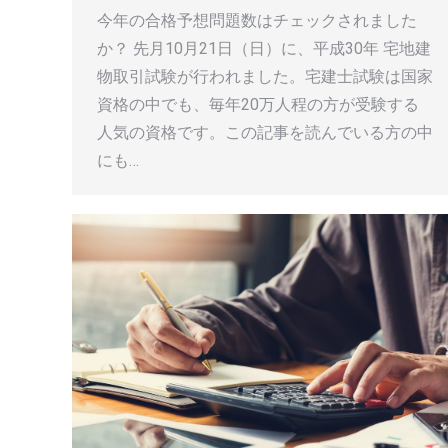
今年の合格予想問題数はチェックされました
か？ 先月10月21日（日）に、平成30年 宅地建
物取引試験が行われました。宅建士試験は国家
資格の中でも、毎年20万人程の方が受験する
人気の資格です。この記事を読んでいる方の中
にも…