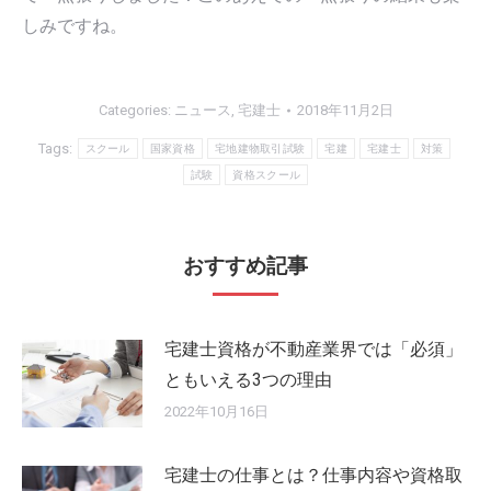
しみですね。
Categories:
ニュース
,
宅建士
2018年11月2日
Tags:
スクール
国家資格
宅地建物取引試験
宅建
宅建士
対策
試験
資格スクール
おすすめ記事
宅建士資格が不動産業界では「必須」
ともいえる3つの理由
2022年10月16日
宅建士の仕事とは？仕事内容や資格取