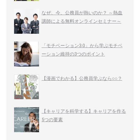
なぜ、今、公務員が熱いのか？ ～熱血
講師による無料オンラインセミナー～
「モチベーション3.0」から学ぶモチベ
ーション維持の3つのポイント
【漫画でわかる】公務員学ぶなら○○？
【キャリアを科学する】キャリアを作る
5つの要素