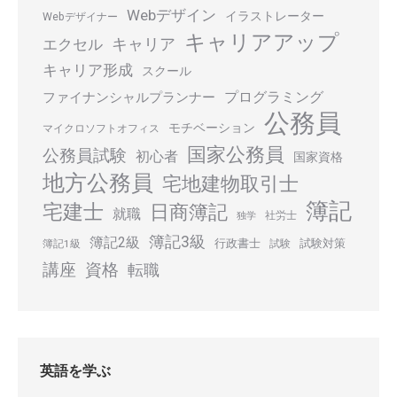
Webデザイン
イラストレーター
Webデザイナー
キャリアアップ
キャリア
エクセル
キャリア形成
スクール
プログラミング
ファイナンシャルプランナー
公務員
モチベーション
マイクロソフトオフィス
国家公務員
公務員試験
初心者
国家資格
地方公務員
宅地建物取引士
簿記
宅建士
日商簿記
就職
社労士
独学
簿記3級
簿記2級
行政書士
試験対策
簿記1級
試験
講座
資格
転職
英語を学ぶ