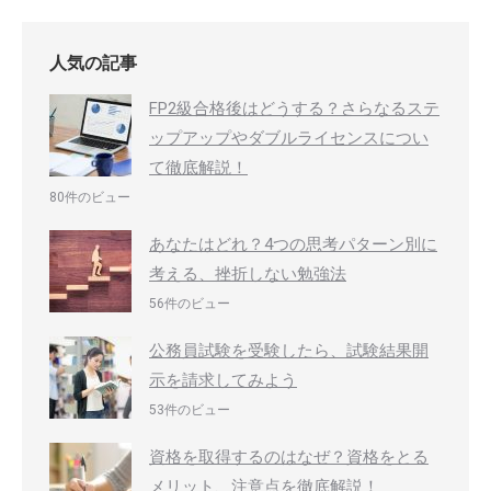
人気の記事
FP2級合格後はどうする？さらなるステ
ップアップやダブルライセンスについ
て徹底解説！
80件のビュー
あなたはどれ？4つの思考パターン別に
考える、挫折しない勉強法
56件のビュー
公務員試験を受験したら、試験結果開
示を請求してみよう
53件のビュー
資格を取得するのはなぜ？資格をとる
メリット、注意点を徹底解説！