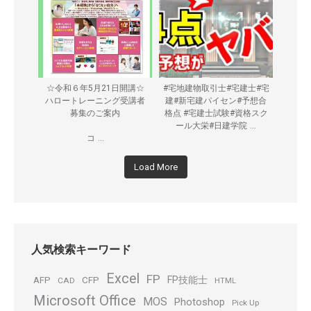
☆令和６年5月21日開講☆
#宅地建物取引士#宅建士#宅
ハロートレーニング受講者
建#新宅建パイセン#予想合
募集のご案内
格点 #宅建士試験#資格スク
...
ール大栄#日建学院
...
コ
Load More
人気検索キーワード
Excel
FP
FP技能士
AFP
CFP
CAD
HTML
Microsoft Office
MOS
Photoshop
Pick Up