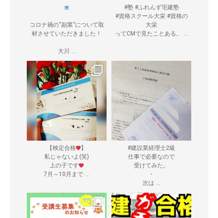
#塾 #ふれんず宅建塾
#資格スクール大栄 #資格の
コロナ禍の“副業”について取
大栄
...
材させていただきました！
ってCMで見たことある。
...
大川
【検定合格
】
#建設業経理士2級
私じゃないよ(笑)
仕事で必要なので
上の子です
受けてみた。
...
7月～10月まで
・
...
次は