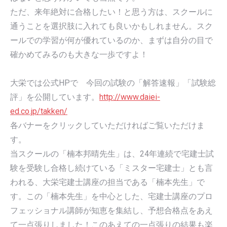
ただ、来年絶対に合格したい！と思う方は、スクールに
通うことを選択肢に入れても良いかもしれません。スク
ールでの学習が何が優れているのか、まずは自分の目で
確かめてみるのも大きな一歩ですよ！
大栄では公式HPで 今回の試験の「解答速報」「試験総
評」を公開しています。
http://www.daiei-
ed.co.jp/takken/
各バナーをクリックしていただければご覧いただけま
す。
当スクールの「楠本邦晴先生」は、24年連続で宅建士試
験を受験し合格し続けている「ミスター宅建士」とも言
われる、大栄宅建士講座の担当である「楠本先生」で
す。この「楠本先生」を中心とした、宅建士講座のプロ
フェッショナル講師が知恵を集結し、予想合格点をあえ
て一点張りしました！このあえての一点張りの結果も楽