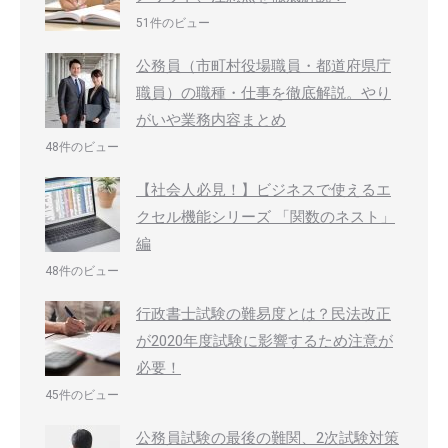
51件のビュー
公務員（市町村役場職員・都道府県庁
職員）の職種・仕事を徹底解説。やり
がいや業務内容まとめ
48件のビュー
【社会人必見！】ビジネスで使えるエ
クセル機能シリーズ 「関数のネスト」
編
48件のビュー
行政書士試験の難易度とは？民法改正
が2020年度試験に影響するため注意が
必要！
45件のビュー
公務員試験の最後の難関、2次試験対策