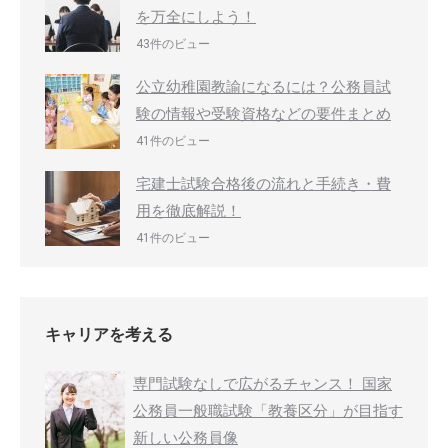
を万全にしよう！
43件のビュー
公立幼稚園教諭になるには？公務員試
験の情報や受験資格などの要件まとめ
41件のビュー
宅建士試験合格後の流れと手続き・費
用を徹底解説！
41件のビュー
キャリアを考える
専門試験なしで広がるチャンス！ 国家
公務員一般職試験「教養区分」が目指す
新しい公務員像