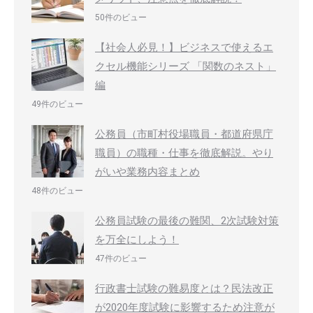
50件のビュー
【社会人必見！】ビジネスで使えるエ
クセル機能シリーズ 「関数のネスト」
編
49件のビュー
公務員（市町村役場職員・都道府県庁
職員）の職種・仕事を徹底解説。やり
がいや業務内容まとめ
48件のビュー
公務員試験の最後の難関、2次試験対策
を万全にしよう！
47件のビュー
行政書士試験の難易度とは？民法改正
が2020年度試験に影響するため注意が