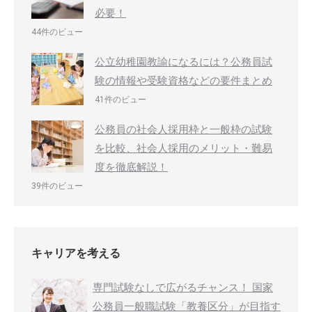
必要！
44件のビュー
公立幼稚園教諭になるには？公務員試
験の情報や受験資格などの要件まとめ
41件のビュー
公務員の社会人採用枠と一般枠の試験
を比較、社会人採用のメリット・難易
度を徹底解説！
39件のビュー
キャリアを考える
専門試験なしで広がるチャンス！ 国家
公務員一般職試験「教養区分」が目指す