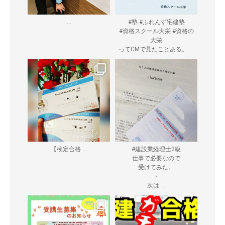
...
#塾 #ふれんず宅建塾
#資格スクール大栄 #資格の
大栄
...
ってCMで見たことある。
...
【検定合格
#建設業経理士2級
仕事で必要なので
受けてみた。
・
...
次は