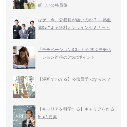
新しい公務員像
なぜ、今、公務員が熱いのか？ ～熱血
講師による無料オンラインセミナー～
「モチベーション3.0」から学ぶモチベ
ーション維持の3つのポイント
【漫画でわかる】公務員学ぶなら○○？
【キャリアを科学する】キャリアを作る
5つの要素