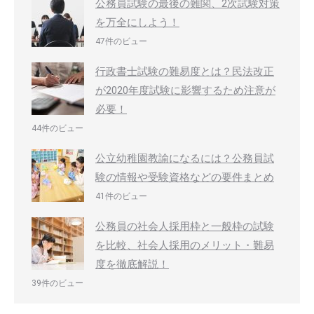
公務員試験の最後の難関、2次試験対策
を万全にしよう！
47件のビュー
行政書士試験の難易度とは？民法改正
が2020年度試験に影響するため注意が
必要！
44件のビュー
公立幼稚園教諭になるには？公務員試
験の情報や受験資格などの要件まとめ
41件のビュー
公務員の社会人採用枠と一般枠の試験
を比較、社会人採用のメリット・難易
度を徹底解説！
39件のビュー