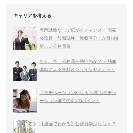
キャリアを考える
専門試験なしで広がるチャンス！ 国家
公務員一般職試験「教養区分」が目指す
新しい公務員像
なぜ、今、公務員が熱いのか？ ～熱血
講師による無料オンラインセミナー～
「モチベーション3.0」から学ぶモチベ
ーション維持の3つのポイント
【漫画でわかる】公務員学ぶなら○○？