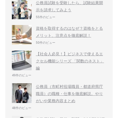
公務員試験を受験したら、試験結果開
示を請求してみよう
55件のビュー
資格を取得するのはなぜ？資格をとる
メリット、注意点を徹底解説！
50件のビュー
【社会人必見！】ビジネスで使えるエ
クセル機能シリーズ 「関数のネスト」
編
49件のビュー
公務員（市町村役場職員・都道府県庁
職員）の職種・仕事を徹底解説。やり
がいや業務内容まとめ
48件のビュー