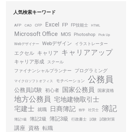
人気検索キーワード
Excel
FP
FP技能士
AFP
CFP
CAD
HTML
Microsoft Office
MOS
Photoshop
Pick Up
Webデザイン
イラストレーター
Webデザイナー
キャリアアップ
キャリア
エクセル
キャリア形成
スクール
プログラミング
ファイナンシャルプランナー
公務員
モチベーション
マイクロソフトオフィス
国家公務員
公務員試験
初心者
国家資格
地方公務員
宅地建物取引士
簿記
宅建士
日商簿記
就職
社労士
独学
簿記3級
簿記2級
行政書士
試験対策
簿記1級
試験
講座
資格
転職