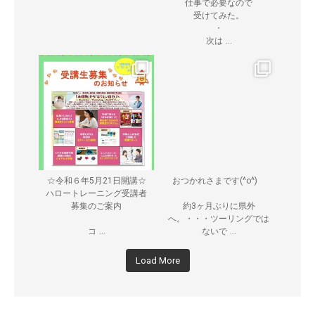
仕事で必要なので
受けてみた。
・
...
次は
☆令和６年5月21日開講☆
おつかれさまです(^o^)ゞ
ハロートレーニング受講者
募集のご案内
約3ヶ月ぶりに県外
へ。・・・ツーリングでは
...
...
コ
ないで
Load More