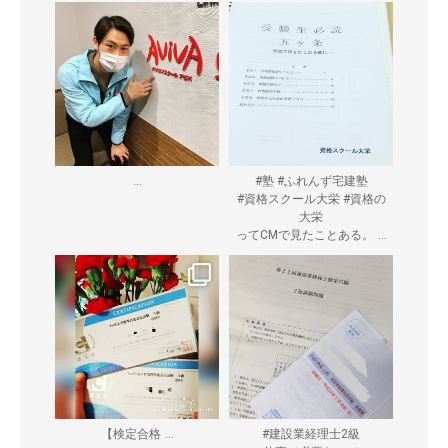
...
#塾 #ふれんず宅建塾
#資格スクール大栄 #資格の
大栄
...
ってCMで見たことある。
...
【検定合格
#建設業経理士2級