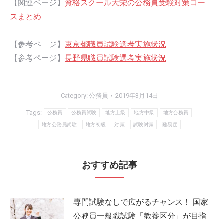
【関連ページ】
資格スクール大栄の公務員受験対策コー
スまとめ
【参考ページ】
東京都職員試験選考実施状況
【参考ページ】
長野県職員試験選考実施状況
Category:
公務員
2019年3月14日
Tags:
公務員
公務員試験
地方上級
地方中級
地方公務員
地方公務員試験
地方初級
対策
試験対策
難易度
おすすめ記事
専門試験なしで広がるチャンス！ 国家
公務員一般職試験「教養区分」が目指