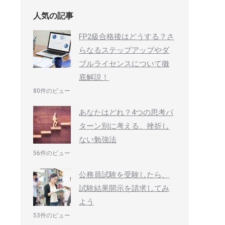
人気の記事
FP2級合格後はどうする？さ
らなるステップアップやダ
ブルライセンスについて徹
底解説！
80件のビュー
あなたはどれ？4つの思考パ
ターン別に考える、挫折し
ない勉強法
56件のビュー
公務員試験を受験したら、
試験結果開示を請求してみ
よう
53件のビュー