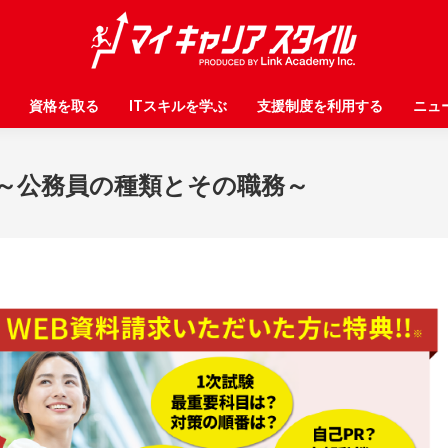
資格を取る
資格を取る
ITスキルを学ぶ
ITスキルを学ぶ
支援制度を利用する
支援制度を利用する
ニュ
ニュ
 ～公務員の種類とその職務～