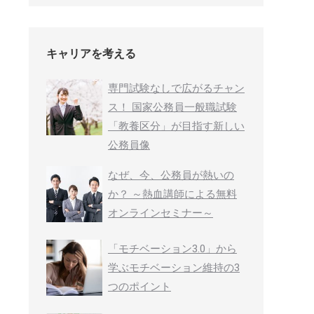
キャリアを考える
専門試験なしで広がるチャン
ス！ 国家公務員一般職試験
「教養区分」が目指す新しい
公務員像
なぜ、今、公務員が熱いの
か？ ～熱血講師による無料
オンラインセミナー～
「モチベーション3.0」から
学ぶモチベーション維持の3
つのポイント