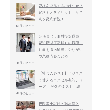
資格を取得するのはなぜ？
資格をとるメリット、注意
点を徹底解説！
51件のビュー
公務員（市町村役場職員・
都道府県庁職員）の職種・
仕事を徹底解説。やりがい
や業務内容まとめ
48件のビュー
【社会人必見！】ビジネス
で使えるエクセル機能シリ
ーズ 「関数のネスト」編
48件のビュー
行政書士試験の難易度と