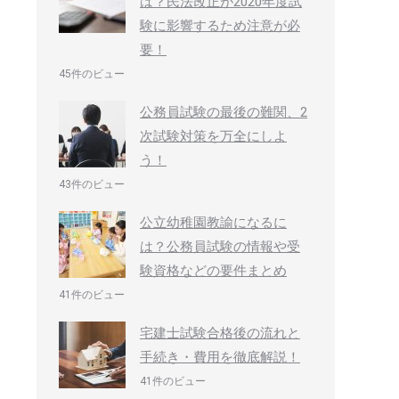
は？民法改正が2020年度試
験に影響するため注意が必
要！
45件のビュー
公務員試験の最後の難関、2
次試験対策を万全にしよ
う！
43件のビュー
公立幼稚園教諭になるに
は？公務員試験の情報や受
験資格などの要件まとめ
41件のビュー
宅建士試験合格後の流れと
手続き・費用を徹底解説！
41件のビュー