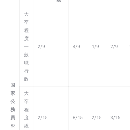
大
卒
程
度
一
2/9
4/9
1/9
2/9
般
職
行
政
国
家
大
公
卒
務
程
員
度
2/15
8/15
2/15
3/15
※
総