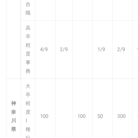
合
職
高
卒
程
4/9
2/9
1/9
2/9
度
事
務
大
卒
神
程
奈
度
100
100
50
300
川
I
県
種
行