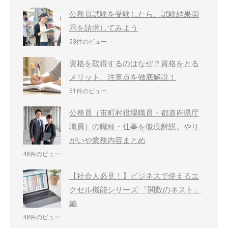
公務員試験を受験したら、試験結果開
示を請求してみよう
53件のビュー
資格を取得するのはなぜ？資格をとる
メリット、注意点を徹底解説！
51件のビュー
公務員（市町村役場職員・都道府県庁
職員）の職種・仕事を徹底解説。やり
がいや業務内容まとめ
48件のビュー
【社会人必見！】ビジネスで使えるエ
クセル機能シリーズ 「関数のネスト」
編
48件のビュー