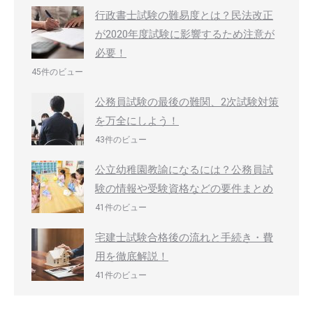
行政書士試験の難易度とは？民法改正
が2020年度試験に影響するため注意が
必要！
45件のビュー
公務員試験の最後の難関、2次試験対策
を万全にしよう！
43件のビュー
公立幼稚園教諭になるには？公務員試
験の情報や受験資格などの要件まとめ
41件のビュー
宅建士試験合格後の流れと手続き・費
用を徹底解説！
41件のビュー