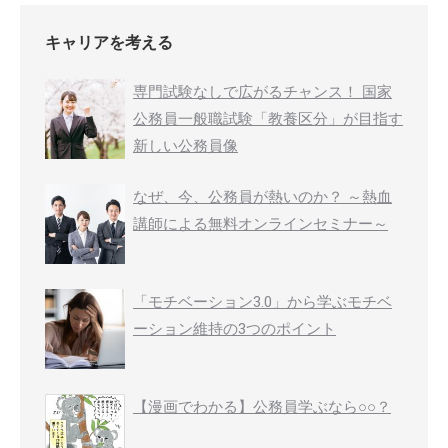
キャリアを考える
専門試験なしで広がるチャンス！ 国家
公務員一般職試験「教養区分」が目指す
新しい公務員像
なぜ、今、公務員が熱いのか？ ～熱血
講師による無料オンラインセミナー～
「モチベーション3.0」から学ぶモチベ
ーション維持の3つのポイント
【漫画でわかる】公務員学ぶなら○○？