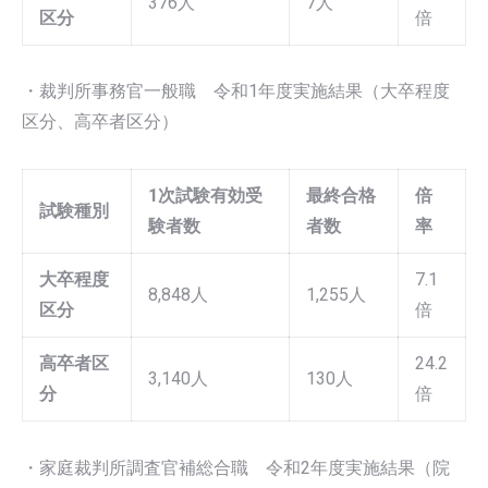
376人
7人
区分
倍
・裁判所事務官一般職 令和1年度実施結果（大卒程度
区分、高卒者区分）
1次試験有効受
最終合格
倍
試験種別
験者数
者数
率
大卒程度
7.1
8,848人
1,255人
区分
倍
高卒者区
24.2
3,140人
130人
分
倍
・家庭裁判所調査官補総合職 令和2年度実施結果（院