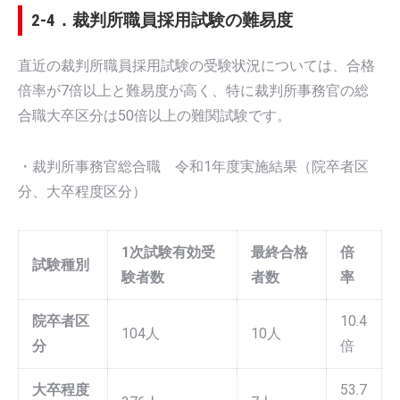
2-4．裁判所職員採用試験の難易度
直近の裁判所職員採用試験の受験状況については、合格
倍率が7倍以上と難易度が高く、特に裁判所事務官の総
合職大卒区分は50倍以上の難関試験です。
・裁判所事務官総合職 令和1年度実施結果（院卒者区
分、大卒程度区分）
1次試験有効受
最終合格
倍
試験種別
験者数
者数
率
院卒者区
10.4
104人
10人
分
倍
大卒程度
53.7