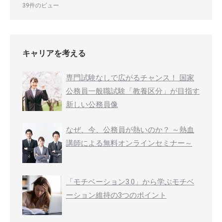
39件のビュー
キャリアを考える
専門試験なしで広がるチャンス！ 国家
公務員一般職試験「教養区分」が目指す
新しい公務員像
なぜ、今、公務員が熱いのか？ ～熱血
講師による無料オンラインセミナー～
「モチベーション3.0」から学ぶモチベ
ーション維持の3つのポイント