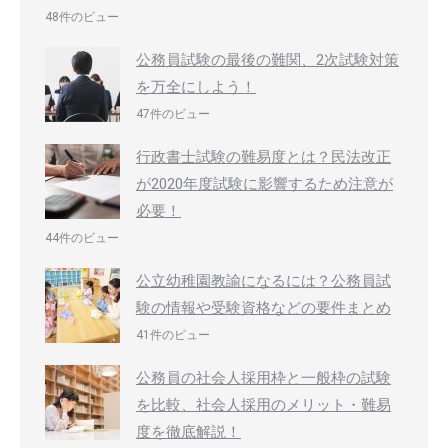
48件のビュー
公務員試験の最後の難関、2次試験対策
を万全にしよう！
47件のビュー
行政書士試験の難易度とは？民法改正
が2020年度試験に影響するため注意が
必要！
44件のビュー
公立幼稚園教諭になるには？公務員試
験の情報や受験資格などの要件まとめ
41件のビュー
公務員の社会人採用枠と一般枠の試験
を比較、社会人採用のメリット・難易
度を徹底解説！