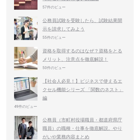
57件のビュー
公務員試験を受験したら、試験結果開
示を請求してみよう
55件のビュー
資格を取得するのはなぜ？資格をとる
メリット、注意点を徹底解説！
50件のビュー
【社会人必見！】ビジネスで使えるエ
クセル機能シリーズ 「関数のネスト」
編
49件のビュー
公務員（市町村役場職員・都道府県庁
職員）の職種・仕事を徹底解説。やり
がいや業務内容まとめ