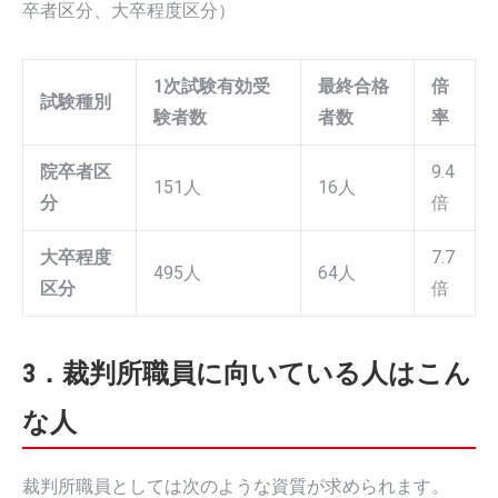
卒者区分、大卒程度区分）
1次試験有効受
最終合格
倍
試験種別
験者数
者数
率
院卒者区
9.4
151人
16人
分
倍
大卒程度
7.7
495人
64人
区分
倍
3．裁判所職員に向いている人はこん
な人
裁判所職員としては次のような資質が求められます。