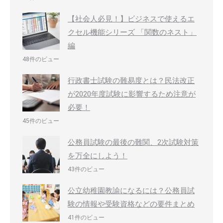
【社会人必見！】ビジネスで使えるエ
クセル機能シリーズ 「関数のネスト」
編
48件のビュー
行政書士試験の難易度とは？民法改正
が2020年度試験に影響するため注意が
必要！
45件のビュー
公務員試験の最後の難関、2次試験対策
を万全にしよう！
43件のビュー
公立幼稚園教諭になるには？公務員試
験の情報や受験資格などの要件まとめ
41件のビュー