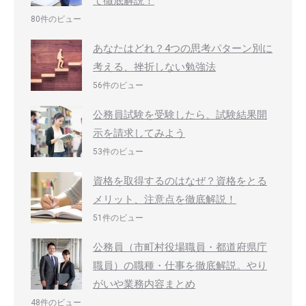
て徹底解説！
80件のビュー
あなたはどれ？4つの思考パターン別に
考える、挫折しない勉強法
56件のビュー
公務員試験を受験したら、試験結果開
示を請求してみよう
53件のビュー
資格を取得するのはなぜ？資格をとる
メリット、注意点を徹底解説！
51件のビュー
公務員（市町村役場職員・都道府県庁
職員）の職種・仕事を徹底解説。やり
がいや業務内容まとめ
48件のビュー