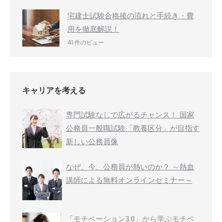
宅建士試験合格後の流れと手続き・費
用を徹底解説！
41件のビュー
キャリアを考える
専門試験なしで広がるチャンス！ 国家
公務員一般職試験「教養区分」が目指す
新しい公務員像
なぜ、今、公務員が熱いのか？ ～熱血
講師による無料オンラインセミナー～
「モチベーション3.0」から学ぶモチベ