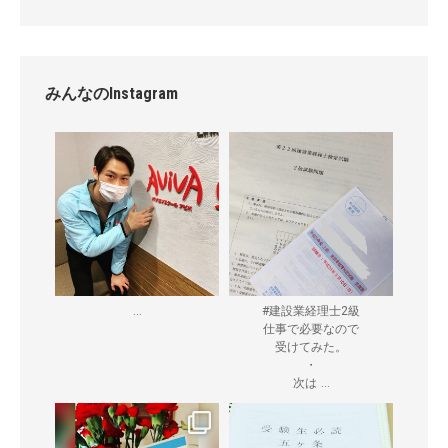
みんなのInstagram
...
#建設業経理士2級
仕事で必要なので
受けてみた。
・
...
次は