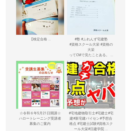
...
【検定合格
#塾 #ふれんず宅建塾
#資格スクール大栄 #資格の
大栄
...
ってCMで見たことある。
☆令和６年5月21日開講☆
#宅地建物取引士#宅建士#宅
ハロートレーニング受講者
建#新宅建パイセン#予想合
募集のご案内
格点 #宅建士試験#資格スク
...
ール大栄#日建学院