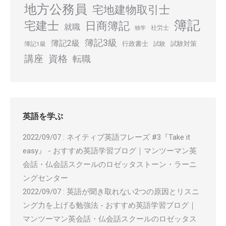
地方公務員
宅地建物取引士
簿記
宅建士
日商簿記
就職
社労士
独学
簿記3級
簿記2級
行政書士
試験対策
簿記1級
試験
講座
資格
転職
英語を学ぶ
2022/09/07
:
ネイティブ英語フレーズ #3『Take it
easy』 - おすすめ英語学習ブログ｜マンツーマン英
会話・仏会話スクールのロゼッタストーン・ラーニ
ングセンター
2022/09/07
:
英語が聞き取れない2つの原因とリスニ
ング力を上げる勉強法 - おすすめ英語学習ブログ｜
マンツーマン英会話・仏会話スクールのロゼッタス