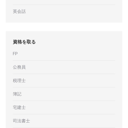
英会話
資格を取る
FP
公務員
税理士
簿記
宅建士
司法書士