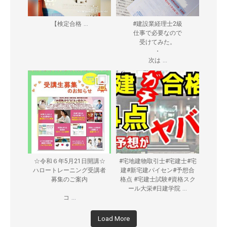
...
【検定合格
#建設業経理士2級
仕事で必要なので
受けてみた。
・
...
次は
☆令和６年5月21日開講☆
#宅地建物取引士#宅建士#宅
ハロートレーニング受講者
建#新宅建パイセン#予想合
募集のご案内
格点 #宅建士試験#資格スク
...
ール大栄#日建学院
...
コ
Load More