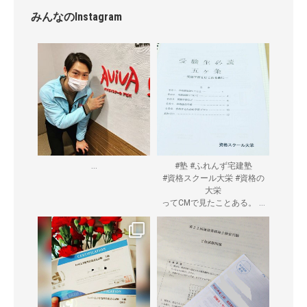
みんなのInstagram
...
#塾 #ふれんず宅建塾
#資格スクール大栄 #資格の
大栄
...
ってCMで見たことある。