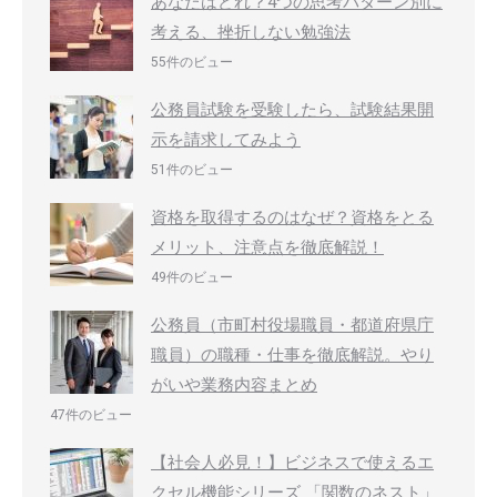
あなたはどれ？4つの思考パターン別に
考える、挫折しない勉強法
55件のビュー
公務員試験を受験したら、試験結果開
示を請求してみよう
51件のビュー
資格を取得するのはなぜ？資格をとる
メリット、注意点を徹底解説！
49件のビュー
公務員（市町村役場職員・都道府県庁
職員）の職種・仕事を徹底解説。やり
がいや業務内容まとめ
47件のビュー
【社会人必見！】ビジネスで使えるエ
クセル機能シリーズ 「関数のネスト」