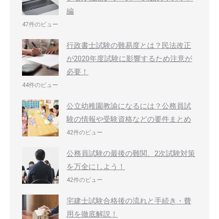
編
47件のビュー
行政書士試験の難易度とは？民法改正
が2020年度試験に影響するため注意が
必要！
44件のビュー
公立幼稚園教諭になるには？公務員試
験の情報や受験資格などの要件まとめ
42件のビュー
公務員試験の最後の難関、2次試験対策
を万全にしよう！
42件のビュー
宅建士試験合格後の流れと手続き・費
用を徹底解説！