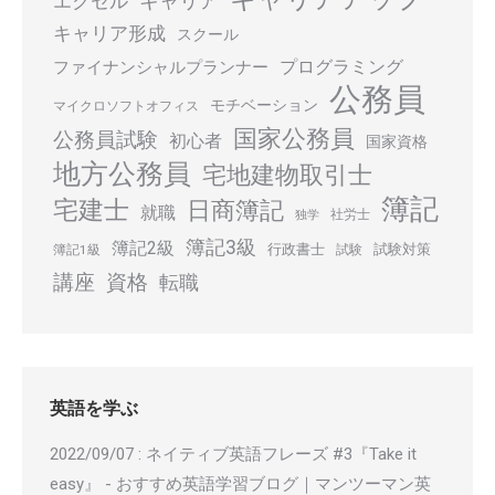
キャリア
エクセル
キャリア形成
スクール
プログラミング
ファイナンシャルプランナー
公務員
モチベーション
マイクロソフトオフィス
国家公務員
公務員試験
初心者
国家資格
地方公務員
宅地建物取引士
簿記
宅建士
日商簿記
就職
社労士
独学
簿記3級
簿記2級
行政書士
試験対策
簿記1級
試験
講座
資格
転職
英語を学ぶ
2022/09/07
:
ネイティブ英語フレーズ #3『Take it
easy』 - おすすめ英語学習ブログ｜マンツーマン英