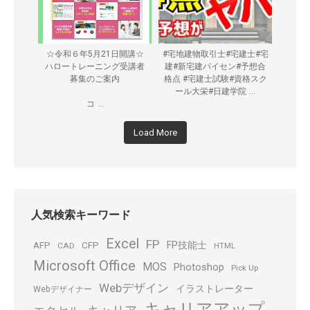
☆令和６年5月21日開講☆
#宅地建物取引士#宅建士#宅
ハロートレーニング受講者
建#新宅建パイセン#予想合
募集のご案内
格点 #宅建士試験#資格スク
...
ール大栄#日建学院
...
コ
Load More
人気検索キーワード
Excel
FP
FP技能士
AFP
CFP
CAD
HTML
Microsoft Office
MOS
Photoshop
Pick Up
Webデザイン
イラストレーター
Webデザイナー
キャリアアップ