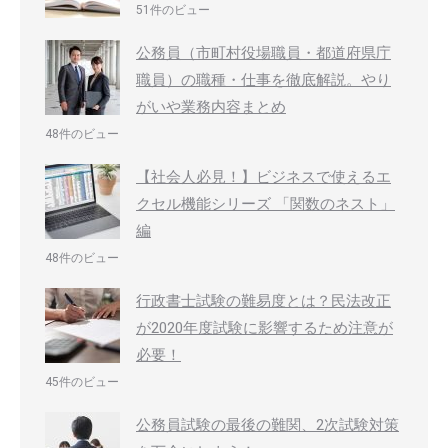
51件のビュー
公務員（市町村役場職員・都道府県庁
職員）の職種・仕事を徹底解説。やり
がいや業務内容まとめ
48件のビュー
【社会人必見！】ビジネスで使えるエ
クセル機能シリーズ 「関数のネスト」
編
48件のビュー
行政書士試験の難易度とは？民法改正
が2020年度試験に影響するため注意が
必要！
45件のビュー
公務員試験の最後の難関、2次試験対策