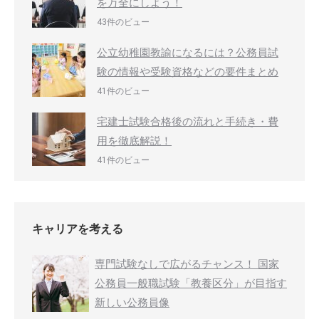
を万全にしよう！
43件のビュー
公立幼稚園教諭になるには？公務員試
験の情報や受験資格などの要件まとめ
41件のビュー
宅建士試験合格後の流れと手続き・費
用を徹底解説！
41件のビュー
キャリアを考える
専門試験なしで広がるチャンス！ 国家
公務員一般職試験「教養区分」が目指す
新しい公務員像