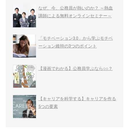
なぜ、今、公務員が熱いのか？ ～熱血
講師による無料オンラインセミナー～
「モチベーション3.0」から学ぶモチベ
ーション維持の3つのポイント
【漫画でわかる】公務員学ぶなら○○？
【キャリアを科学する】キャリアを作る
5つの要素