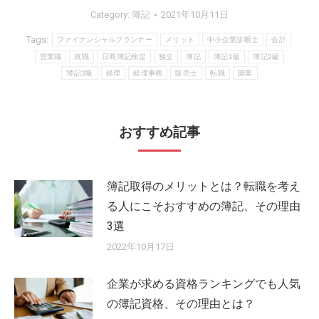
Category:
簿記
2021年10月11日
Tags:
ファイナンシャルプランナー
メリット
中小企業診断士
会計
営業職
就職
日商簿記検定
独立
簿記
簿記1級
簿記2級
簿記3級
経理
経理事務
販売士
転職
開業
おすすめ記事
簿記取得のメリットとは？転職を考え
る人にこそおすすめの簿記、その理由
3選
2022年10月17日
企業が求める資格ランキングでも人気
の簿記資格、その理由とは？