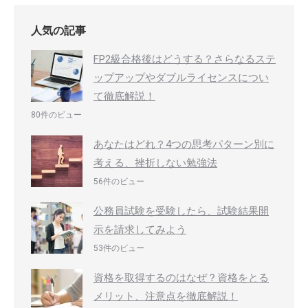
人気の記事
FP2級合格後はどうする？さらなるステ
ップアップやダブルライセンスについ
て徹底解説！
80件のビュー
あなたはどれ？4つの思考パターン別に
考える、挫折しない勉強法
56件のビュー
公務員試験を受験したら、試験結果開
示を請求してみよう
53件のビュー
資格を取得するのはなぜ？資格をとる
メリット、注意点を徹底解説！