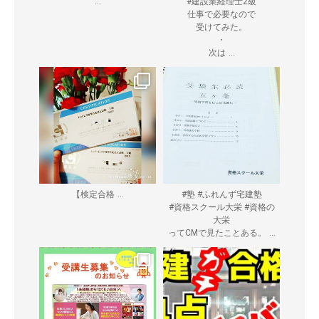
...
#建設業経理士2級
仕事で必要なので
受けてみた。
・
...
次は
...
【検定合格
#塾 #ふれんず宅建塾
#資格スクール大栄 #資格の
大栄
...
ってCMで見たことある。