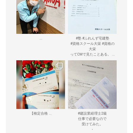
...
#塾 #ふれんず宅建塾
#資格スクール大栄 #資格の
大栄
...
ってCMで見たことある。
...
【検定合格
#建設業経理士2級
仕事で必要なので
受けてみた。
・