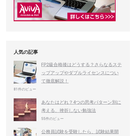
人気の記事
FP2級合格後はどうする？さらなるステ
ップアップやダブルライセンスについ
て徹底解説！
81件のビュー
あなたはどれ？4つの思考パターン別に
考える、挫折しない勉強法
55件のビュー
公務員試験を受験したら、試験結果開