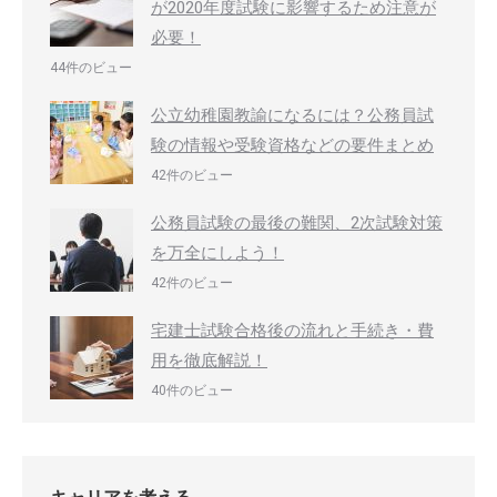
が2020年度試験に影響するため注意が
必要！
44件のビュー
公立幼稚園教諭になるには？公務員試
験の情報や受験資格などの要件まとめ
42件のビュー
公務員試験の最後の難関、2次試験対策
を万全にしよう！
42件のビュー
宅建士試験合格後の流れと手続き・費
用を徹底解説！
40件のビュー