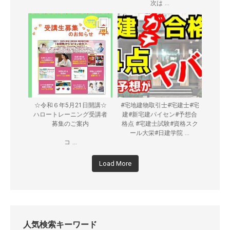
...
次は
☆令和６年5月21日開講☆
#宅地建物取引士#宅建士#宅
ハロートレーニング受講者
建#新宅建パイセン#予想合
募集のご案内
格点 #宅建士試験#資格スク
...
ール大栄#日建学院
...
コ
Load More
人気検索キーワード