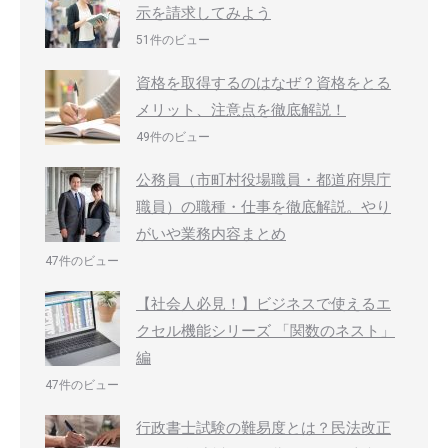
示を請求してみよう
51件のビュー
資格を取得するのはなぜ？資格をとる
メリット、注意点を徹底解説！
49件のビュー
公務員（市町村役場職員・都道府県庁
職員）の職種・仕事を徹底解説。やり
がいや業務内容まとめ
47件のビュー
【社会人必見！】ビジネスで使えるエ
クセル機能シリーズ 「関数のネスト」
編
47件のビュー
行政書士試験の難易度とは？民法改正