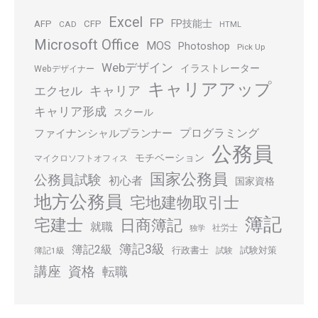
Excel
FP
FP技能士
AFP
CFP
CAD
HTML
Microsoft Office
MOS
Photoshop
Pick Up
Webデザイン
イラストレーター
Webデザイナー
キャリアアップ
キャリア
エクセル
キャリア形成
スクール
プログラミング
ファイナンシャルプランナー
公務員
モチベーション
マイクロソフトオフィス
国家公務員
公務員試験
初心者
国家資格
地方公務員
宅地建物取引士
簿記
宅建士
日商簿記
就職
社労士
独学
簿記3級
簿記2級
行政書士
試験対策
簿記1級
試験
講座
資格
転職