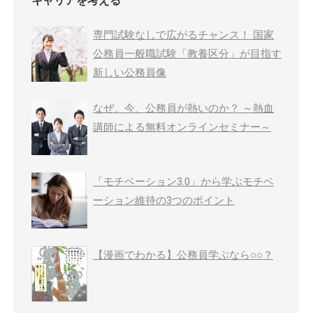
キャリアを考える
専門試験なしで広がるチャンス！ 国家
公務員一般職試験「教養区分」が目指す
新しい公務員像
なぜ、今、公務員が熱いのか？ ～熱血
講師による無料オンラインセミナー～
「モチベーション3.0」から学ぶモチベ
ーション維持の3つのポイント
【漫画でわかる】公務員学ぶなら○○？