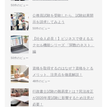
50件のビュー
公務員試験を受験したら、試験結果開
示を請求してみよう
50件のビュー
【社会人必見！】ビジネスで使えるエ
クセル機能シリーズ 「関数のネスト」
編
50件のビュー
資格を取得するのはなぜ？資格をとる
メリット、注意点を徹底解説！
48件のビュー
行政書士試験の難易度とは？民法改正
が2020年度試験に影響するため注意が
必要！