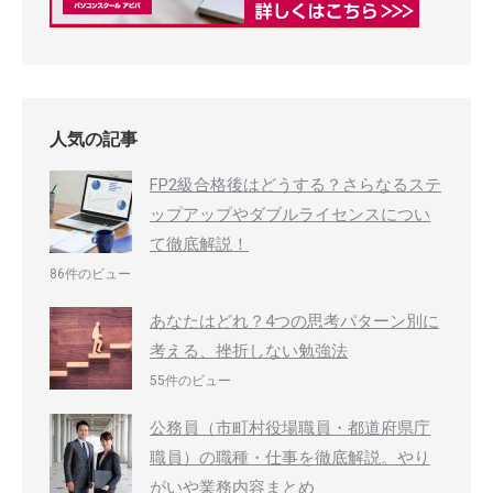
人気の記事
FP2級合格後はどうする？さらなるステ
ップアップやダブルライセンスについ
て徹底解説！
86件のビュー
あなたはどれ？4つの思考パターン別に
考える、挫折しない勉強法
55件のビュー
公務員（市町村役場職員・都道府県庁
職員）の職種・仕事を徹底解説。やり
がいや業務内容まとめ