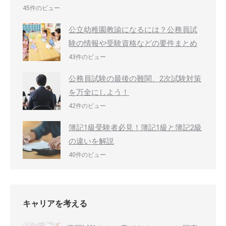
45件のビュー
公立幼稚園教諭になるには？公務員試
験の情報や受験資格などの要件まとめ
43件のビュー
公務員試験の最後の難関、2次試験対策
を万全にしよう！
42件のビュー
簿記1級受験者必見！簿記1級と簿記2級
の違いを解説
40件のビュー
キャリアを考える