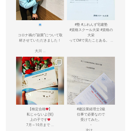
#塾 #ふれんず宅建塾
#資格スクール大栄 #資格の
コロナ禍の“副業”について取
大栄
...
材させていただきました！
ってCMで見たことある。
...
大川
【検定合格
】
#建設業経理士2級
私じゃないよ(笑)
仕事で必要なので
上の子です
受けてみた。
...
7月～10月まで
・
...
次は