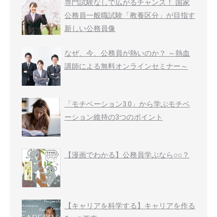
専門試験なしで広がるチャンス！ 国家
公務員一般職試験「教養区分」が目指す
新しい公務員像
なぜ、今、公務員が熱いのか？ ～熱血
講師による無料オンラインセミナー～
「モチベーション3.0」から学ぶモチベ
ーション維持の3つのポイント
【漫画でわかる】公務員学ぶなら○○？
【キャリアを科学する】キャリアを作る