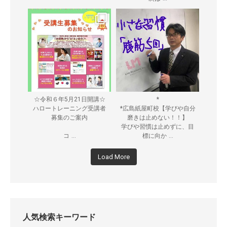
☆令和６年5月21日開講☆
*
ハロートレーニング受講者
*広島紙屋町校【学びや自分
募集のご案内
磨きは止めない！！】
学びや習慣は止めずに、目
...
...
コ
標に向か
Load More
人気検索キーワード