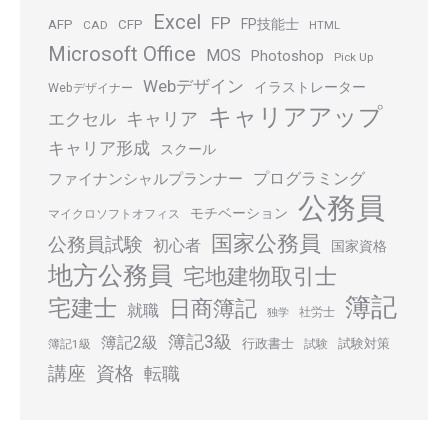
Excel
FP
FP技能士
AFP
CFP
CAD
HTML
Microsoft Office
MOS
Photoshop
Pick Up
Webデザイン
イラストレーター
Webデザイナー
キャリアアップ
キャリア
エクセル
キャリア形成
スクール
プログラミング
ファイナンシャルプランナー
公務員
モチベーション
マイクロソフトオフィス
国家公務員
公務員試験
初心者
国家資格
地方公務員
宅地建物取引士
簿記
宅建士
日商簿記
就職
社労士
独学
簿記3級
簿記2級
行政書士
試験対策
簿記1級
試験
講座
資格
転職