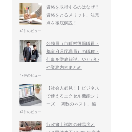
資格を取得するのはなぜ？
資格をとるメリット、注意
点を徹底解説！
49件のビュー
公務員（市町村役場職員・
都道府県庁職員）の職種・
仕事を徹底解説。やりがい
や業務内容まとめ
47件のビュー
【社会人必見！】ビジネス
で使えるエクセル機能シリ
ーズ 「関数のネスト」編
47件のビュー
行政書士試験の難易度と