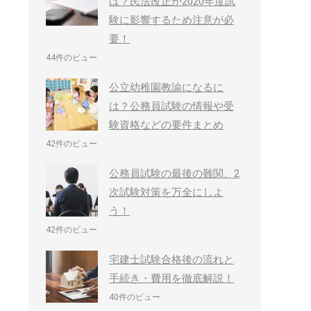
は？民法改正が2020年度試
験に影響するため注意が必
要！
44件のビュー
公立幼稚園教諭になるに
は？公務員試験の情報や受
験資格などの要件まとめ
42件のビュー
公務員試験の最後の難関、2
次試験対策を万全にしよ
う！
42件のビュー
宅建士試験合格後の流れと
手続き・費用を徹底解説！
40件のビュー