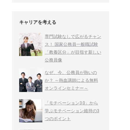
キャリアを考える
専門試験なしで広がるチャン
ス！ 国家公務員一般職試験
「教養区分」が目指す新しい
公務員像
なぜ、今、公務員が熱いの
か？ ～熱血講師による無料
オンラインセミナー～
「モチベーション3.0」から
学ぶモチベーション維持の3
つのポイント