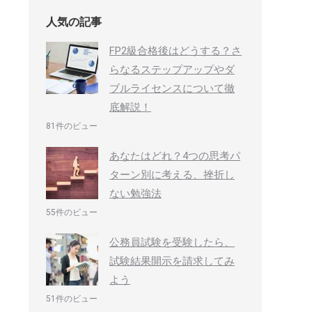
人気の記事
FP2級合格後はどうする？さ
らなるステップアップやダ
ブルライセンスについて徹
底解説！
81件のビュー
あなたはどれ？4つの思考パ
ターン別に考える、挫折し
ない勉強法
55件のビュー
公務員試験を受験したら、
試験結果開示を請求してみ
よう
51件のビュー