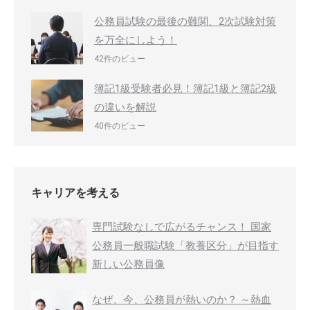
公務員試験の最後の難関、2次試験対策
を万全にしよう！
42件のビュー
簿記1級受験者必見！簿記1級と簿記2級
の違いを解説
40件のビュー
キャリアを考える
専門試験なしで広がるチャンス！ 国家
公務員一般職試験「教養区分」が目指す
新しい公務員像
なぜ、今、公務員が熱いのか？ ～熱血