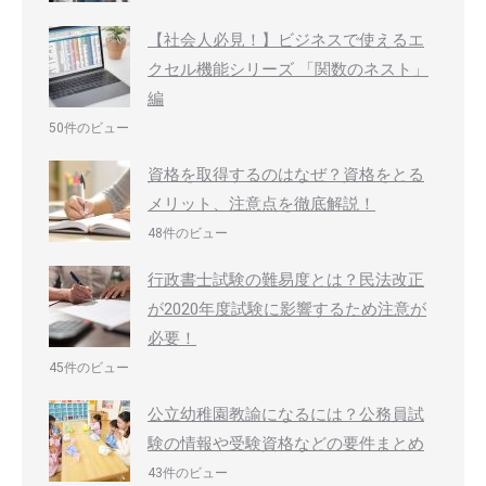
【社会人必見！】ビジネスで使えるエ
クセル機能シリーズ 「関数のネスト」
編
50件のビュー
資格を取得するのはなぜ？資格をとる
メリット、注意点を徹底解説！
48件のビュー
行政書士試験の難易度とは？民法改正
が2020年度試験に影響するため注意が
必要！
45件のビュー
公立幼稚園教諭になるには？公務員試
験の情報や受験資格などの要件まとめ
43件のビュー