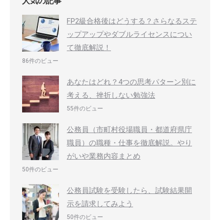
人気の記事
FP2級合格後はどうする？さらなるステ
ップアップやダブルライセンスについ
て徹底解説！
86件のビュー
あなたはどれ？4つの思考パターン別に
考える、挫折しない勉強法
55件のビュー
公務員（市町村役場職員・都道府県庁
職員）の職種・仕事を徹底解説。やり
がいや業務内容まとめ
50件のビュー
公務員試験を受験したら、試験結果開
示を請求してみよう
50件のビュー