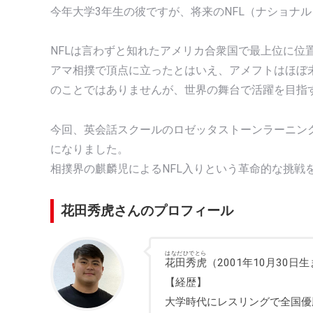
今年大学3年生の彼ですが、将来のNFL（ナショナ
NFLは言わずと知れたアメリカ合衆国で最上位に位
アマ相撲で頂点に立ったとはいえ、アメフトはほぼ未
のことではありませんが、世界の舞台で活躍を目指
今回、英会話スクールのロゼッタストーンラーニン
になりました。
相撲界の麒麟児によるNFL入りという革命的な挑戦
花田秀虎さんのプロフィール
はなだひでとら
花田秀虎
（2001年10月30日
【経歴】
大学時代にレスリングで全国優