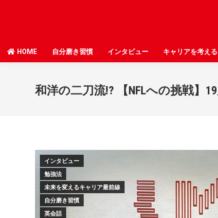
HOME
HOME
自分磨き習慣
自分磨き習慣
インタビュー
インタビュー
キャリアを考える
キャリアを考える
和洋の二刀流!? 【NFLへの挑戦
インタビュー
勉強法
未来を変えるキャリア最前線
自分磨き習慣
英会話