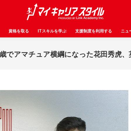
資格を取る
資格を取る
ITスキルを学ぶ
ITスキルを学ぶ
支援制度を利用する
支援制度を利用する
ニュ
ニュ
】19歳でアマチュア横綱になった花田秀虎