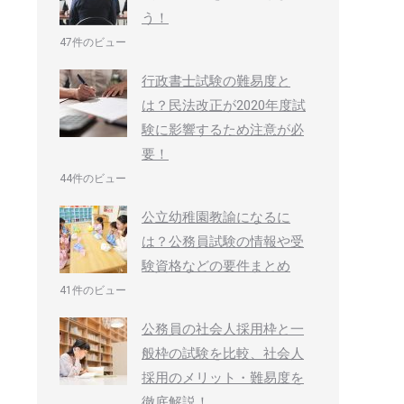
う！
47件のビュー
行政書士試験の難易度と
は？民法改正が2020年度試
験に影響するため注意が必
要！
44件のビュー
公立幼稚園教諭になるに
は？公務員試験の情報や受
験資格などの要件まとめ
41件のビュー
公務員の社会人採用枠と一
般枠の試験を比較、社会人
採用のメリット・難易度を
徹底解説！