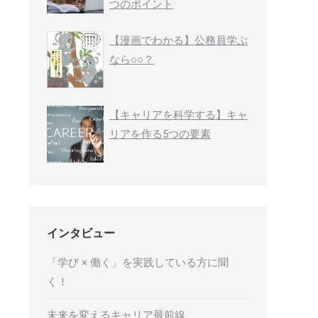
つのポイント
【漫画でわかる】公務員学ぶ
なら○○？
【キャリアを科学する】キャ
リアを作る5つの要素
インタビュー
「学び × 働く」を実践している方に聞
く！
未来を変えるキャリア最前線