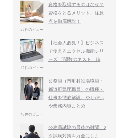
資格を取得するのはなぜ？
資格をとるメリット、注意
点を徹底解説！
50件のビュー
【社会人必見！】ビジネス
で使えるエクセル機能シリ
ーズ 「関数のネスト」編
49件のビュー
公務員（市町村役場職員・
都道府県庁職員）の職種・
仕事を徹底解説。やりがい
や業務内容まとめ
48件のビュー
公務員試験の最後の難関、2
次試験対策を万全にしよ