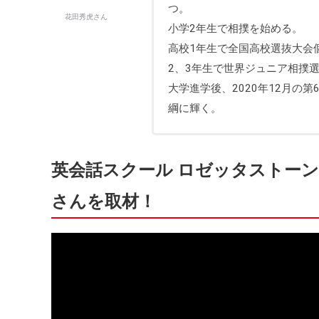
つ。
花田秀虎さん
小学2年生で相撲を始める。
高校1年生で全国高校選抜大会
2、3年生で世界ジュニア相撲
大学進学後、2020年12月の
綱に輝く。
英会話スクール ロゼッタストー
さんを取材！