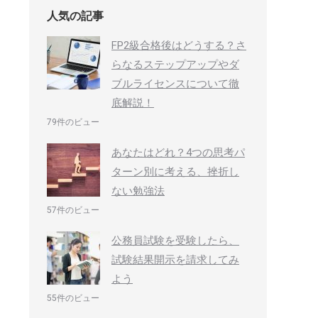
人気の記事
FP2級合格後はどうする？さ
らなるステップアップやダ
ブルライセンスについて徹
底解説！
79件のビュー
あなたはどれ？4つの思考パ
ターン別に考える、挫折し
ない勉強法
57件のビュー
公務員試験を受験したら、
試験結果開示を請求してみ
よう
55件のビュー