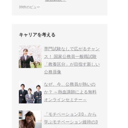
39件のビュー
キャリアを考える
専門試験なしで広がるチャン
ス！ 国家公務員一般職試験
「教養区分」が目指す新しい
公務員像
なぜ、今、公務員が熱いの
か？ ～熱血講師による無料
オンラインセミナー～
「モチベーション3.0」から
学ぶモチベーション維持の3