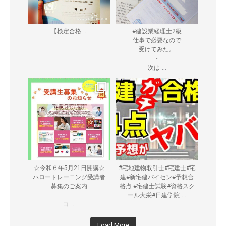
...
【検定合格
#建設業経理士2級
仕事で必要なので
受けてみた。
・
...
次は
☆令和６年5月21日開講☆
#宅地建物取引士#宅建士#宅
ハロートレーニング受講者
建#新宅建パイセン#予想合
募集のご案内
格点 #宅建士試験#資格スク
...
ール大栄#日建学院
...
コ
Load More