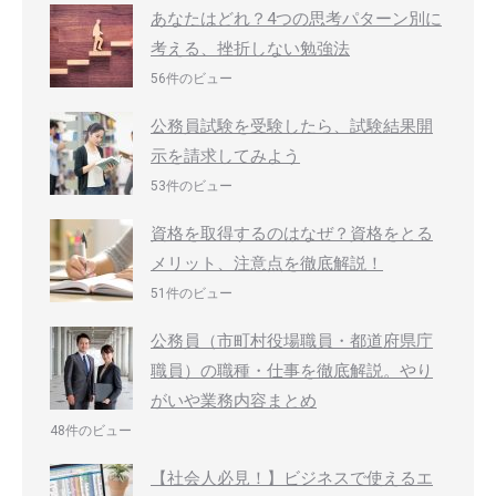
あなたはどれ？4つの思考パターン別に
考える、挫折しない勉強法
56件のビュー
公務員試験を受験したら、試験結果開
示を請求してみよう
53件のビュー
資格を取得するのはなぜ？資格をとる
メリット、注意点を徹底解説！
51件のビュー
公務員（市町村役場職員・都道府県庁
職員）の職種・仕事を徹底解説。やり
がいや業務内容まとめ
48件のビュー
【社会人必見！】ビジネスで使えるエ