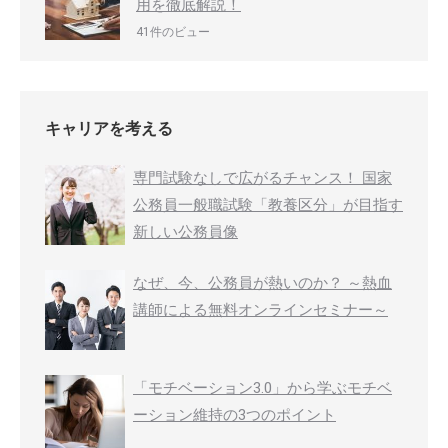
用を徹底解説！
41件のビュー
キャリアを考える
専門試験なしで広がるチャンス！ 国家
公務員一般職試験「教養区分」が目指す
新しい公務員像
なぜ、今、公務員が熱いのか？ ～熱血
講師による無料オンラインセミナー～
「モチベーション3.0」から学ぶモチベ
ーション維持の3つのポイント