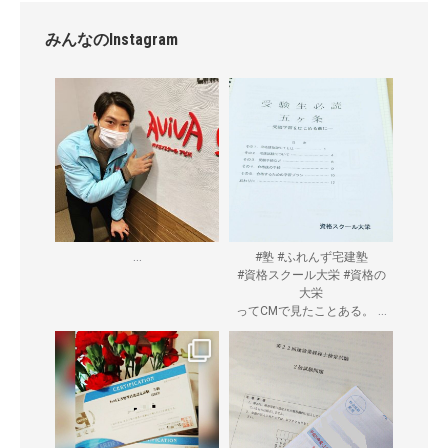
みんなのInstagram
...
#塾 #ふれんず宅建塾
#資格スクール大栄 #資格の
大栄
...
ってCMで見たことある。