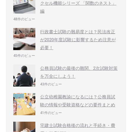
クセル機能シリーズ 「関数のネスト」
編
48件のビュー
行政書士試験の難易度とは？民法改正
が2020年度試験に影響するため注意が
必要！
45件のビュー
公務員試験の最後の難関、2次試験対策
を万全にしよう！
43件のビュー
公立幼稚園教諭になるには？公務員試
験の情報や受験資格などの要件まとめ
41件のビュー
宅建士試験合格後の流れと手続き・費