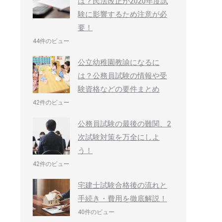
は？民法改正が2020年度試
験に影響するため注意が必
要！
44件のビュー
公立幼稚園教諭になるに
は？公務員試験の情報や受
験資格などの要件まとめ
42件のビュー
公務員試験の最後の難関、2
次試験対策を万全にしよ
う！
42件のビュー
宅建士試験合格後の流れと
手続き・費用を徹底解説！
40件のビュー