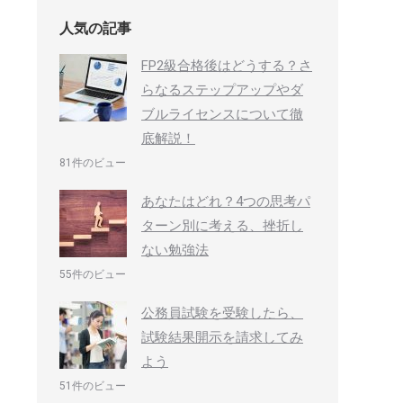
人気の記事
FP2級合格後はどうする？さ
らなるステップアップやダ
ブルライセンスについて徹
底解説！
81件のビュー
あなたはどれ？4つの思考パ
ターン別に考える、挫折し
ない勉強法
55件のビュー
公務員試験を受験したら、
試験結果開示を請求してみ
よう
51件のビュー