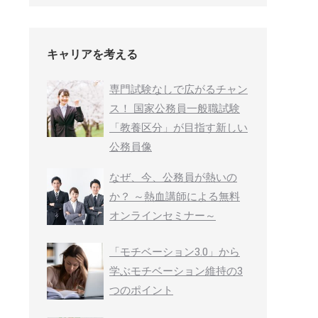
キャリアを考える
専門試験なしで広がるチャン
ス！ 国家公務員一般職試験
「教養区分」が目指す新しい
公務員像
なぜ、今、公務員が熱いの
か？ ～熱血講師による無料
オンラインセミナー～
「モチベーション3.0」から
学ぶモチベーション維持の3
つのポイント