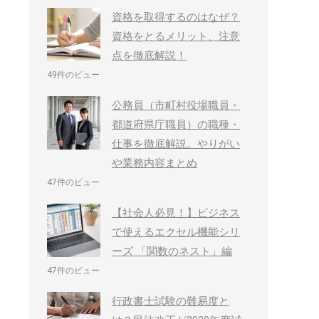
資格を取得するのはなぜ？
資格をとるメリット、注意
点を徹底解説！
49件のビュー
公務員（市町村役場職員・
都道府県庁職員）の職種・
仕事を徹底解説。やりがい
や業務内容まとめ
47件のビュー
【社会人必見！】ビジネス
で使えるエクセル機能シリ
ーズ 「関数のネスト」編
47件のビュー
行政書士試験の難易度と