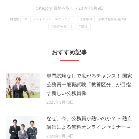
Category:
資格を取る
2019年8月9日
Tags:
FP
ファイナンシャルプランナー
医療事務
基本情報技術者試験
宅地建物取引士
宅建士
おすすめ記事
専門試験なしで広がるチャンス！ 国家
公務員一般職試験「教養区分」が目指
す新しい公務員像
2025年3月10日
なぜ、今、公務員が熱いのか？ ～熱血
講師による無料オンラインセミナー～
2023年3月14日