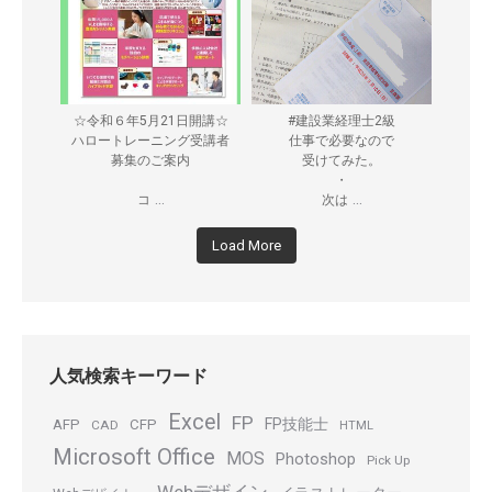
☆令和６年5月21日開講☆
#建設業経理士2級
ハロートレーニング受講者
仕事で必要なので
募集のご案内
受けてみた。
・
...
...
コ
次は
Load More
人気検索キーワード
Excel
FP
FP技能士
AFP
CFP
CAD
HTML
Microsoft Office
MOS
Photoshop
Pick Up