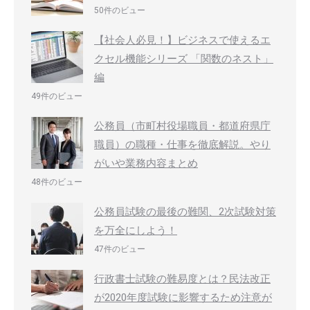
50件のビュー
【社会人必見！】ビジネスで使えるエ
クセル機能シリーズ 「関数のネスト」
編
49件のビュー
公務員（市町村役場職員・都道府県庁
職員）の職種・仕事を徹底解説。やり
がいや業務内容まとめ
48件のビュー
公務員試験の最後の難関、2次試験対策
を万全にしよう！
47件のビュー
行政書士試験の難易度とは？民法改正
が2020年度試験に影響するため注意が