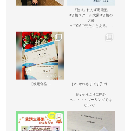
...
#塾 #ふれんず宅建塾
#資格スクール大栄 #資格の
大栄
...
ってCMで見たことある。
...
【検定合格
おつかれさまです(^o^)ゞ
約3ヶ月ぶりに県外
へ。・・・ツーリングでは
...
ないで