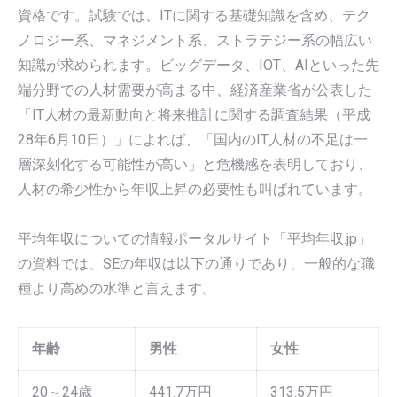
資格です。試験では、ITに関する基礎知識を含め、テク
ノロジー系、マネジメント系、ストラテジー系の幅広い
知識が求められます。ビッグデータ、IOT、AIといった先
端分野での人材需要が高まる中、経済産業省が公表した
「IT人材の最新動向と将来推計に関する調査結果（平成
28年6月10日）」によれば、「国内のIT人材の不足は一
層深刻化する可能性が高い」と危機感を表明しており、
人材の希少性から年収上昇の必要性も叫ばれています。
平均年収についての情報ポータルサイト「平均年収.jp」
の資料では、SEの年収は以下の通りであり、一般的な職
種より高めの水準と言えます。
年齢
男性
女性
20～24歳
441.7万円
313.5万円