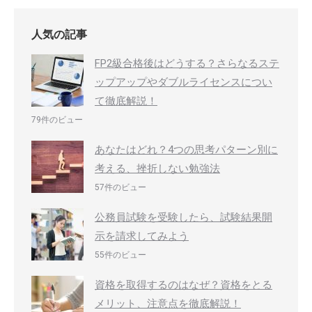
人気の記事
FP2級合格後はどうする？さらなるステ
ップアップやダブルライセンスについ
て徹底解説！
79件のビュー
あなたはどれ？4つの思考パターン別に
考える、挫折しない勉強法
57件のビュー
公務員試験を受験したら、試験結果開
示を請求してみよう
55件のビュー
資格を取得するのはなぜ？資格をとる
メリット、注意点を徹底解説！