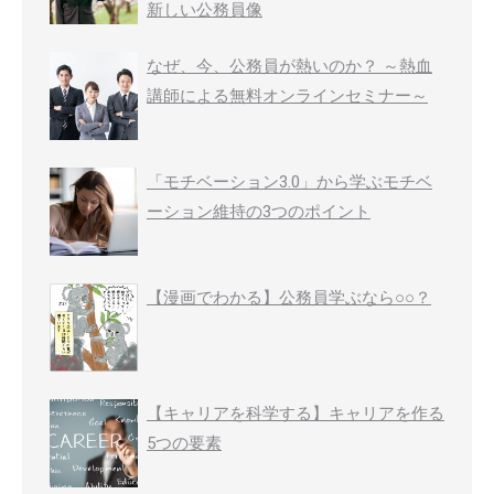
新しい公務員像
なぜ、今、公務員が熱いのか？ ～熱血
講師による無料オンラインセミナー～
「モチベーション3.0」から学ぶモチベ
ーション維持の3つのポイント
【漫画でわかる】公務員学ぶなら○○？
【キャリアを科学する】キャリアを作る
5つの要素