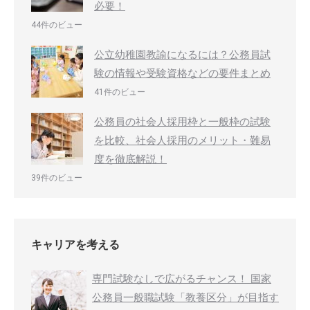
必要！
44件のビュー
公立幼稚園教諭になるには？公務員試
験の情報や受験資格などの要件まとめ
41件のビュー
公務員の社会人採用枠と一般枠の試験
を比較、社会人採用のメリット・難易
度を徹底解説！
39件のビュー
キャリアを考える
専門試験なしで広がるチャンス！ 国家
公務員一般職試験「教養区分」が目指す