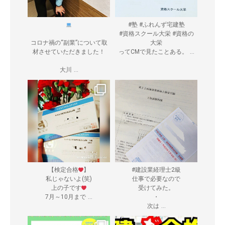
#塾 #ふれんず宅建塾
#資格スクール大栄 #資格の
コロナ禍の“副業”について取
大栄
...
材させていただきました！
ってCMで見たことある。
...
大川
【検定合格
】
#建設業経理士2級
私じゃないよ(笑)
仕事で必要なので
上の子です
受けてみた。
...
7月～10月まで
・
...
次は