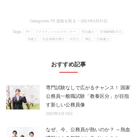
Categories:
FP
,
資格を取る
2021年3月31日
Tags:
FP
ファイナンシャルプランナー
司法書士
宅地建物取引士
宅建士
社会保険労務士
社労士
簿記
行政書士
おすすめ記事
専門試験なしで広がるチャンス！ 国家
公務員一般職試験「教養区分」が目指
す新しい公務員像
2025年3月10日
なぜ、今、公務員が熱いのか？ ～熱血