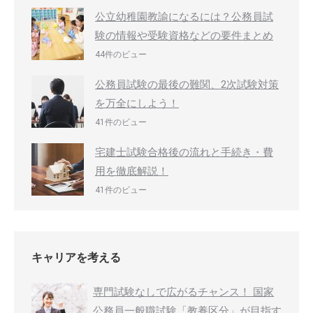
公立幼稚園教諭になるには？公務員試
験の情報や受験資格などの要件まとめ
44件のビュー
公務員試験の最後の難関、2次試験対策
を万全にしよう！
41件のビュー
宅建士試験合格後の流れと手続き・費
用を徹底解説！
41件のビュー
キャリアを考える
専門試験なしで広がるチャンス！ 国家
公務員一般職試験「教養区分」が目指す