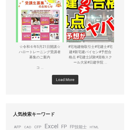
☆令和６年5月21日開講☆
#宅地建物取引士#宅建士#宅
ハロートレーニング受講者
建#新宅建パイセン#予想合
募集のご案内
格点 #宅建士試験#資格スク
...
ール大栄#日建学院
...
コ
Load More
人気検索キーワード
Excel
FP
FP技能士
AFP
CFP
CAD
HTML