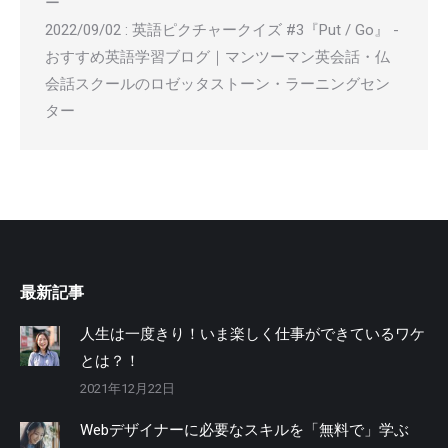
ー
2022/09/02
:
英語ピクチャークイズ #3『Put / Go』 -
おすすめ英語学習ブログ｜マンツーマン英会話・仏
会話スクールのロゼッタストーン・ラーニングセン
ター
最新記事
人生は一度きり！いま楽しく仕事ができているワケ
とは？！
2021年12月22日
Webデザイナーに必要なスキルを「無料で」学ぶ