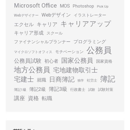
Microsoft Office
MOS
Photoshop
Pick Up
Webデザイン
イラストレーター
Webデザイナー
キャリアアップ
キャリア
エクセル
キャリア形成
スクール
プログラミング
ファイナンシャルプランナー
公務員
モチベーション
マイクロソフトオフィス
国家公務員
公務員試験
初心者
国家資格
地方公務員
宅地建物取引士
簿記
宅建士
日商簿記
就職
社労士
独学
簿記3級
簿記2級
行政書士
試験対策
簿記1級
試験
講座
資格
転職