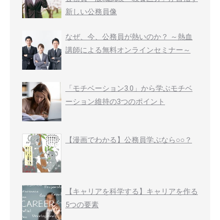
新しい公務員像
なぜ、今、公務員が熱いのか？ ～熱血
講師による無料オンラインセミナー～
「モチベーション3.0」から学ぶモチベ
ーション維持の3つのポイント
【漫画でわかる】公務員学ぶなら○○？
【キャリアを科学する】キャリアを作る
5つの要素