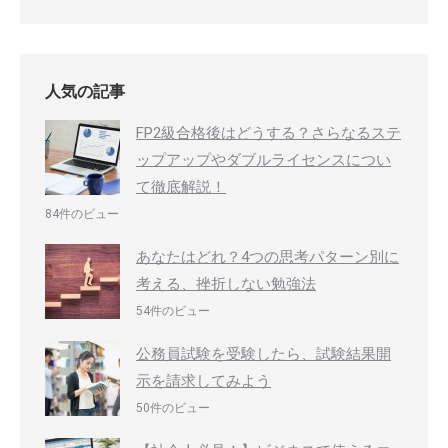
人気の記事
FP2級合格後はどうする？さらなるステ
ップアップやダブルライセンスについ
て徹底解説！
84件のビュー
あなたはどれ？4つの思考パターン別に
考える、挫折しない勉強法
54件のビュー
公務員試験を受験したら、試験結果開
示を請求してみよう
50件のビュー