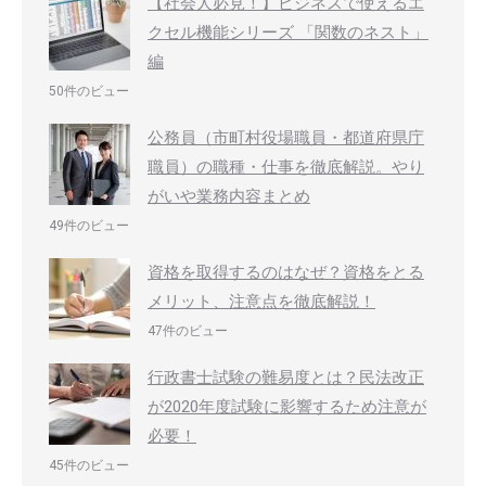
【社会人必見！】ビジネスで使えるエ
クセル機能シリーズ 「関数のネスト」
編
50件のビュー
公務員（市町村役場職員・都道府県庁
職員）の職種・仕事を徹底解説。やり
がいや業務内容まとめ
49件のビュー
資格を取得するのはなぜ？資格をとる
メリット、注意点を徹底解説！
47件のビュー
行政書士試験の難易度とは？民法改正
が2020年度試験に影響するため注意が
必要！
45件のビュー