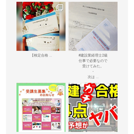
...
【検定合格
#建設業経理士2級
仕事で必要なので
受けてみた。
・
...
次は