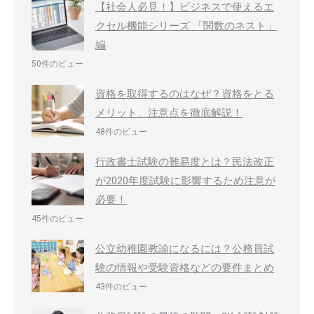
【社会人必見！】ビジネスで使えるエ
クセル機能シリーズ 「関数のネスト」
編
50件のビュー
資格を取得するのはなぜ？資格をとる
メリット、注意点を徹底解説！
48件のビュー
行政書士試験の難易度とは？民法改正
が2020年度試験に影響するため注意が
必要！
45件のビュー
公立幼稚園教諭になるには？公務員試
験の情報や受験資格などの要件まとめ
43件のビュー