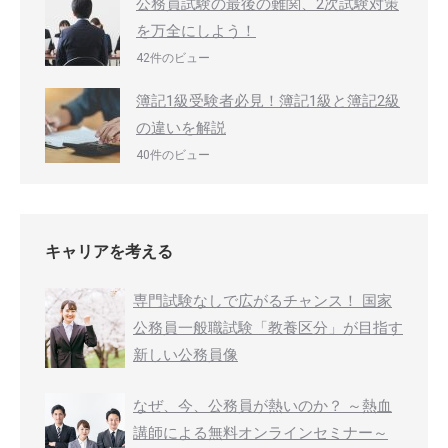
公務員試験の最後の難関、2次試験対策
を万全にしよう！
42件のビュー
簿記1級受験者必見！簿記1級と簿記2級
の違いを解説
40件のビュー
キャリアを考える
専門試験なしで広がるチャンス！ 国家
公務員一般職試験「教養区分」が目指す
新しい公務員像
なぜ、今、公務員が熱いのか？ ～熱血
講師による無料オンラインセミナー～