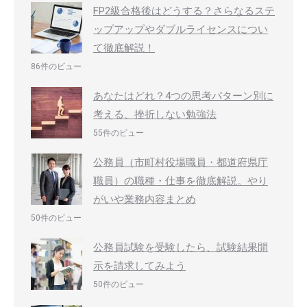
FP2級合格後はどうする？さらなるステ
ップアップやダブルライセンスについ
て徹底解説！
86件のビュー
あなたはどれ？4つの思考パターン別に
考える、挫折しない勉強法
55件のビュー
公務員（市町村役場職員・都道府県庁
職員）の職種・仕事を徹底解説。やり
がいや業務内容まとめ
50件のビュー
公務員試験を受験したら、試験結果開
示を請求してみよう
50件のビュー