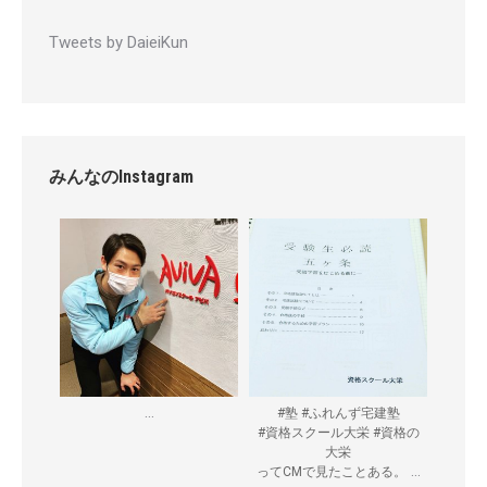
Tweets by DaieiKun
みんなのInstagram
...
#塾 #ふれんず宅建塾
#資格スクール大栄 #資格の
大栄
...
ってCMで見たことある。