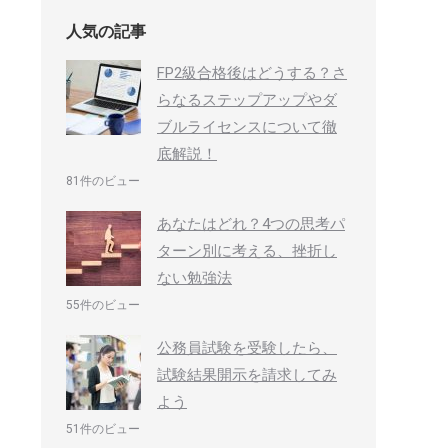
人気の記事
FP2級合格後はどうする？さ
らなるステップアップやダ
ブルライセンスについて徹
底解説！
81件のビュー
あなたはどれ？4つの思考パ
ターン別に考える、挫折し
ない勉強法
55件のビュー
公務員試験を受験したら、
試験結果開示を請求してみ
よう
51件のビュー