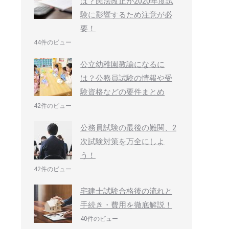
は？民法改正が2020年度試
験に影響するため注意が必
要！
44件のビュー
公立幼稚園教諭になるに
は？公務員試験の情報や受
験資格などの要件まとめ
42件のビュー
公務員試験の最後の難関、2
次試験対策を万全にしよ
う！
42件のビュー
宅建士試験合格後の流れと
手続き・費用を徹底解説！
40件のビュー