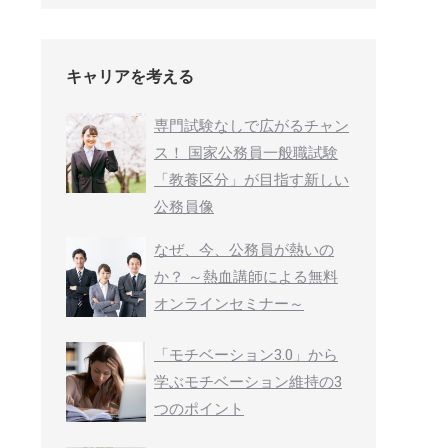
キャリアを考える
専門試験なしで広がるチャン
ス！ 国家公務員一般職試験
「教養区分」が目指す新しい
公務員像
なぜ、今、公務員が熱いの
か？ ～熱血講師による無料
オンラインセミナー～
「モチベーション3.0」から
学ぶモチベーション維持の3
つのポイント