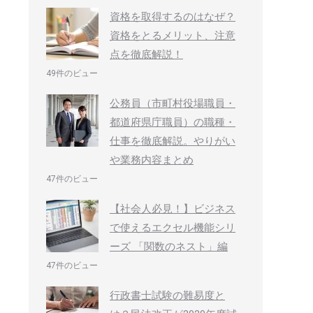
資格を取得するのはなぜ？
資格をとるメリット、注意
点を徹底解説！
49件のビュー
公務員（市町村役場職員・
都道府県庁職員）の職種・
仕事を徹底解説。やりがい
や業務内容まとめ
47件のビュー
【社会人必見！】ビジネス
で使えるエクセル機能シリ
ーズ 「関数のネスト」編
47件のビュー
行政書士試験の難易度と