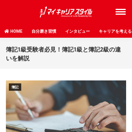
HOME
自分磨き習慣
インタビュー
キャリアを考える
簿記1級受験者必見！簿記1級と簿記2級の違
いを解説
簿記