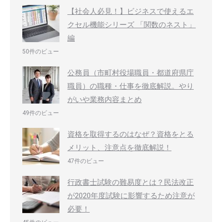
【社会人必見！】ビジネスで使えるエ
クセル機能シリーズ 「関数のネスト」
編
50件のビュー
公務員（市町村役場職員・都道府県庁
職員）の職種・仕事を徹底解説。やり
がいや業務内容まとめ
49件のビュー
資格を取得するのはなぜ？資格をとる
メリット、注意点を徹底解説！
47件のビュー
行政書士試験の難易度とは？民法改正
が2020年度試験に影響するため注意が
必要！