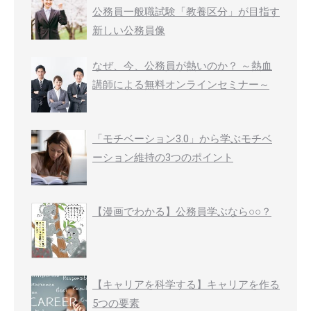
公務員一般職試験「教養区分」が目指す
新しい公務員像
なぜ、今、公務員が熱いのか？ ～熱血
講師による無料オンラインセミナー～
「モチベーション3.0」から学ぶモチベ
ーション維持の3つのポイント
【漫画でわかる】公務員学ぶなら○○？
【キャリアを科学する】キャリアを作る
5つの要素