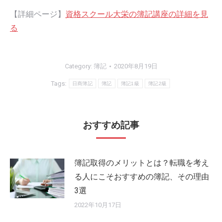
【詳細ページ】
資格スクール大栄の簿記講座の詳細を見
る
Category:
簿記
2020年8月19日
Tags:
日商簿記
簿記
簿記1級
簿記2級
おすすめ記事
簿記取得のメリットとは？転職を考え
る人にこそおすすめの簿記、その理由
3選
2022年10月17日