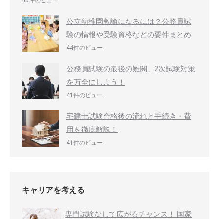
45件のビュー
公立幼稚園教諭になるには？公務員試
験の情報や受験資格などの要件まとめ
44件のビュー
公務員試験の最後の難関、2次試験対策
を万全にしよう！
41件のビュー
宅建士試験合格後の流れと手続き・費
用を徹底解説！
41件のビュー
キャリアを考える
専門試験なしで広がるチャンス！ 国家