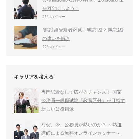
公務員試験の最後の難関、2次試験対策
を万全にしよう！
42件のビュー
簿記1級受験者必見！簿記1級と簿記2級
の違いを解説
40件のビュー
キャリアを考える
専門試験なしで広がるチャンス！ 国家
公務員一般職試験「教養区分」が目指す
新しい公務員像
なぜ、今、公務員が熱いのか？ ～熱血
講師による無料オンラインセミナー～