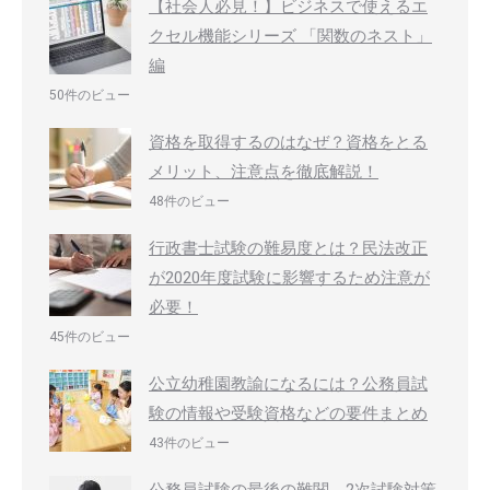
【社会人必見！】ビジネスで使えるエ
クセル機能シリーズ 「関数のネスト」
編
50件のビュー
資格を取得するのはなぜ？資格をとる
メリット、注意点を徹底解説！
48件のビュー
行政書士試験の難易度とは？民法改正
が2020年度試験に影響するため注意が
必要！
45件のビュー
公立幼稚園教諭になるには？公務員試
験の情報や受験資格などの要件まとめ
43件のビュー