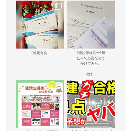
...
【検定合格
#建設業経理士2級
仕事で必要なので
受けてみた。
・
...
次は