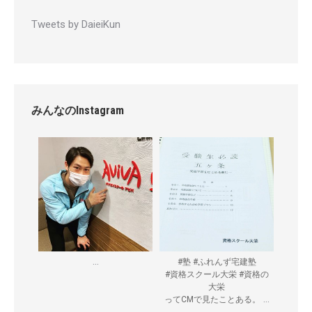
Tweets by DaieiKun
みんなのInstagram
...
#塾 #ふれんず宅建塾
#資格スクール大栄 #資格の
大栄
...
ってCMで見たことある。