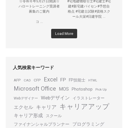
☆令和６年5月21日開講☆
#宅地建物取引士#宅建士#宅
ハロートレーニング受講者
建#新宅建パイセン#予想合
募集のご案内
格点 #宅建士試験#資格スク
...
ール大栄#日建学院
...
コ
Load More
人気検索キーワード
Excel
FP
FP技能士
AFP
CFP
CAD
HTML
Microsoft Office
MOS
Photoshop
Pick Up
Webデザイン
イラストレーター
Webデザイナー
キャリアアップ
キャリア
エクセル
キャリア形成
スクール
プログラミング
ファイナンシャルプランナー