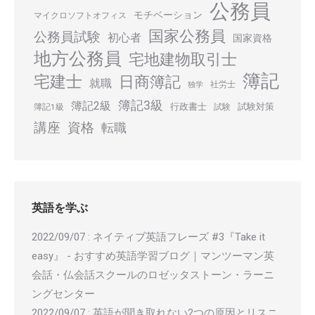
公務員
モチベーション
マイクロソフトオフィス
国家公務員
公務員試験
初心者
国家資格
地方公務員
宅地建物取引士
簿記
宅建士
日商簿記
就職
社労士
独学
簿記3級
簿記2級
行政書士
試験対策
簿記1級
試験
講座
資格
転職
英語を学ぶ
2022/09/07
:
ネイティブ英語フレーズ #3『Take it
easy』 - おすすめ英語学習ブログ｜マンツーマン英
会話・仏会話スクールのロゼッタストーン・ラーニ
ングセンター
2022/09/07
:
英語が聞き取れない2つの原因とリスニ