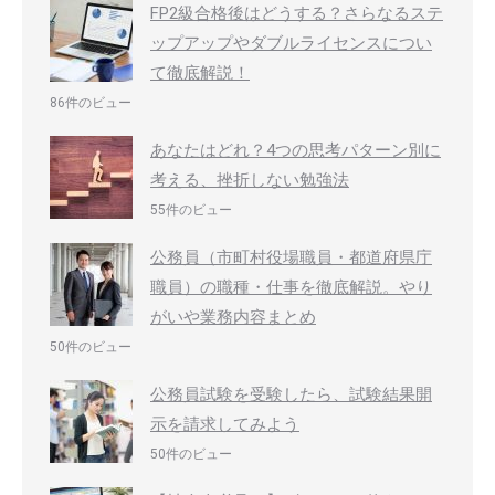
FP2級合格後はどうする？さらなるステ
ップアップやダブルライセンスについ
て徹底解説！
86件のビュー
あなたはどれ？4つの思考パターン別に
考える、挫折しない勉強法
55件のビュー
公務員（市町村役場職員・都道府県庁
職員）の職種・仕事を徹底解説。やり
がいや業務内容まとめ
50件のビュー
公務員試験を受験したら、試験結果開
示を請求してみよう
50件のビュー