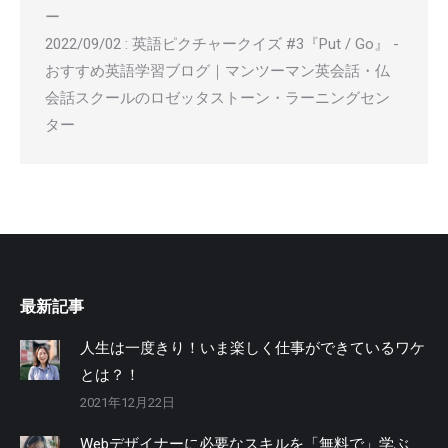
ー
2022/09/02
:
英語ピクチャークイズ #3『Put / Go』 -
おすすめ英語学習ブログ｜マンツーマン英会話・仏
会話スクールのロゼッタストーン・ラーニングセン
ター
最新記事
人生は一度きり！いま楽しく仕事ができているワケ
とは？！
2021年12月22日
Webデザイナーに必要なスキルを「無料で」学ぶ