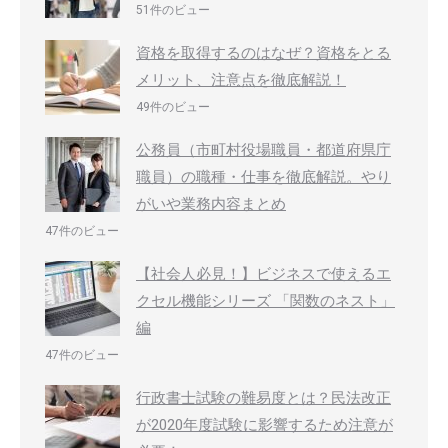
51件のビュー
資格を取得するのはなぜ？資格をとる
メリット、注意点を徹底解説！
49件のビュー
公務員（市町村役場職員・都道府県庁
職員）の職種・仕事を徹底解説。やり
がいや業務内容まとめ
47件のビュー
【社会人必見！】ビジネスで使えるエ
クセル機能シリーズ 「関数のネスト」
編
47件のビュー
行政書士試験の難易度とは？民法改正
が2020年度試験に影響するため注意が