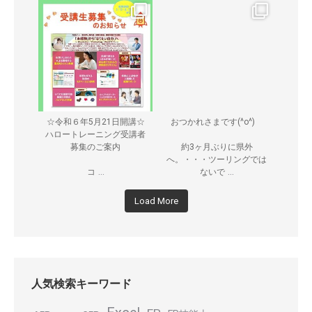
☆令和６年5月21日開講☆
おつかれさまです(^o^)ゞ
ハロートレーニング受講者
募集のご案内
約3ヶ月ぶりに県外
へ。・・・ツーリングでは
...
...
コ
ないで
Load More
人気検索キーワード