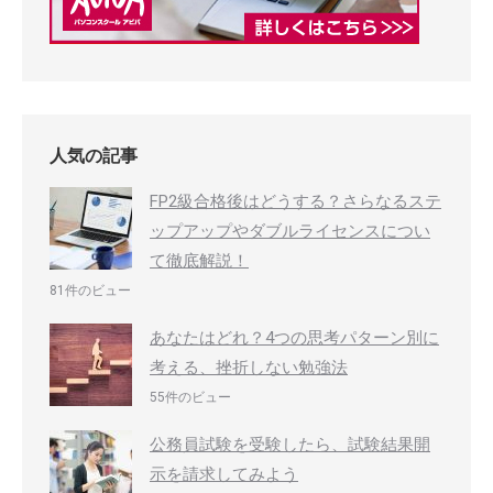
人気の記事
FP2級合格後はどうする？さらなるステ
ップアップやダブルライセンスについ
て徹底解説！
81件のビュー
あなたはどれ？4つの思考パターン別に
考える、挫折しない勉強法
55件のビュー
公務員試験を受験したら、試験結果開
示を請求してみよう