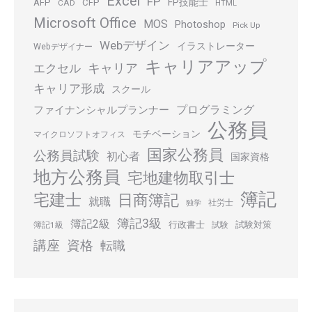
Excel
FP
FP技能士
AFP
CFP
CAD
HTML
Microsoft Office
MOS
Photoshop
Pick Up
Webデザイン
イラストレーター
Webデザイナー
キャリアアップ
キャリア
エクセル
キャリア形成
スクール
プログラミング
ファイナンシャルプランナー
公務員
モチベーション
マイクロソフトオフィス
国家公務員
公務員試験
初心者
国家資格
地方公務員
宅地建物取引士
簿記
宅建士
日商簿記
就職
社労士
独学
簿記3級
簿記2級
行政書士
試験対策
簿記1級
試験
講座
資格
転職