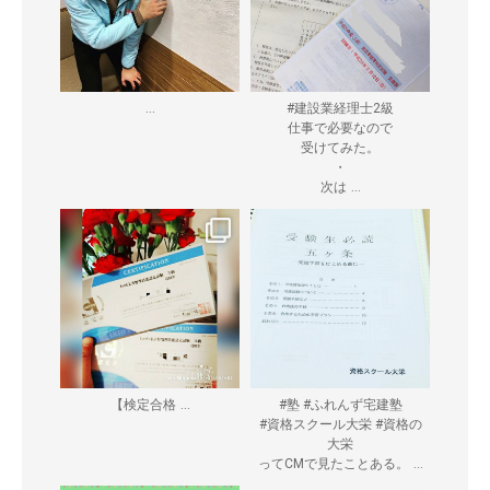
...
#建設業経理士2級
仕事で必要なので
受けてみた。
・
...
次は
...
【検定合格
#塾 #ふれんず宅建塾
#資格スクール大栄 #資格の
大栄
...
ってCMで見たことある。