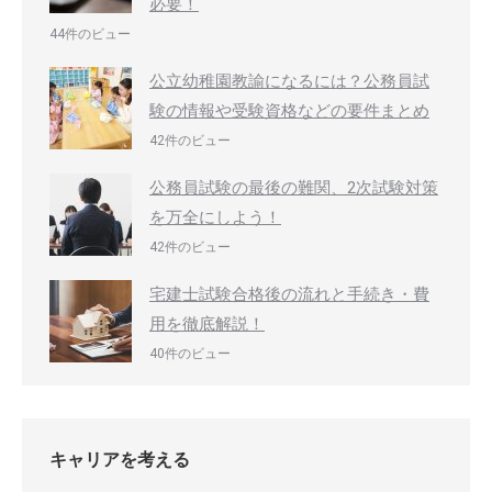
必要！
44件のビュー
公立幼稚園教諭になるには？公務員試
験の情報や受験資格などの要件まとめ
42件のビュー
公務員試験の最後の難関、2次試験対策
を万全にしよう！
42件のビュー
宅建士試験合格後の流れと手続き・費
用を徹底解説！
40件のビュー
キャリアを考える