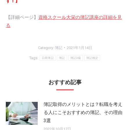
す！】
【詳細ページ】
資格スクール大栄の簿記講座の詳細を見
る
Category:
簿記
2021年1月14日
Tags:
日商簿記
簿記
簿記3級
簿記検定
おすすめ記事
簿記取得のメリットとは？転職を考え
る人にこそおすすめの簿記、その理由
3選
2022年10月17日