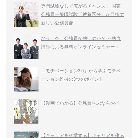
専門試験なしで広がるチャンス！ 国家
公務員一般職試験「教養区分」が目指す
新しい公務員像
なぜ、今、公務員が熱いのか？ ～熱血
講師による無料オンラインセミナー～
「モチベーション3.0」から学ぶモチベ
ーション維持の3つのポイント
【漫画でわかる】公務員学ぶなら○○？
【キャリアを科学する】キャリアを作る