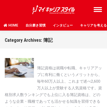
HOME
自分磨き習慣
インタビュー
キャリアを考える
Category Archives:
簿記
簿記資格は就職や転職、キャリアアッ
プに有利に働くというメリットから、
毎年60万人以上、これまで述べ2,600
万人以上が受験する人気資格です。資
格別求人数ランキングでも上位に入る簿記資格は、どの
ような企業・職種であっても活かせる知識を習得できる