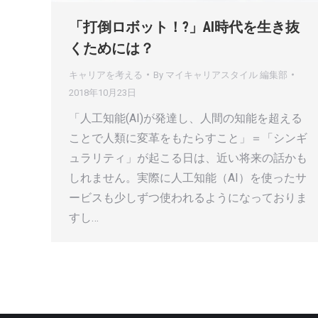
「打倒ロボット！?」AI時代を生き抜
くためには？
キャリアを考える
By
マイキャリアスタイル 編集部
2018年10月23日
「人工知能(AI)が発達し、人間の知能を超える
ことで人類に変革をもたらすこと」＝「シンギ
ュラリティ」が起こる日は、近い将来の話かも
しれません。実際に人工知能（AI）を使ったサ
ービスも少しずつ使われるようになっておりま
すし…