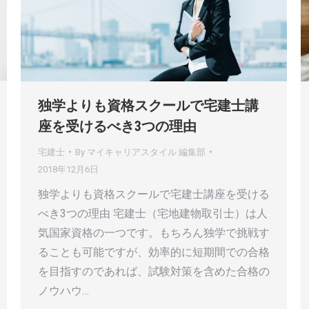
独学よりも資格スクールで宅建士講
座を受けるべき3つの理由
宅建士
By
マイキャリアスタイル 編集部
2018年12月6日
独学よりも資格スクールで宅建士講座を受ける
べき3つの理由 宅建士（宅地建物取引士）は人
気国家資格の一つです。もちろん独学で挑戦す
ることも可能ですが、効率的に短期間での合格
を目指すのであれば、試験対策を含めた合格の
ノウハウ…