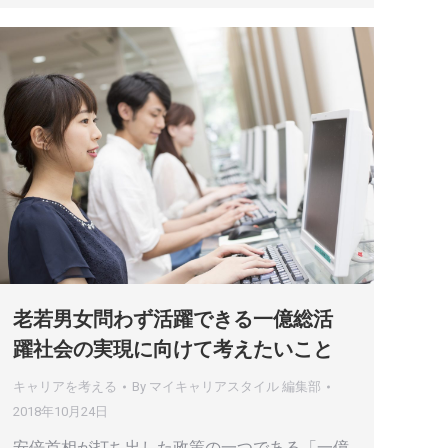
老若男女問わず活躍できる一億総活
躍社会の実現に向けて考えたいこと
キャリアを考える
By
マイキャリアスタイル 編集部
2018年10月24日
安倍首相が打ち出した政策の一つである「一億