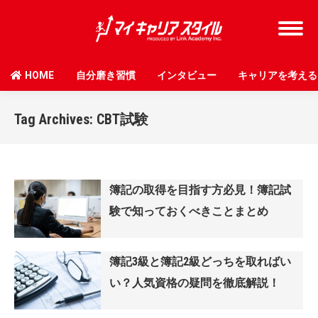
HOME
自分磨き習慣
インタビュー
キャリアを考える
Tag Archives:
CBT試験
簿記の取得を目指す方必見！簿記試
験で知っておくべきことまとめ
簿記3級と簿記2級どっちを取ればい
い？人気資格の疑問を徹底解説！