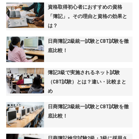
資格取得初心者におすすめの資格
「簿記」。その理由と資格の効果と
は？
日商簿記2級統一試験とCBT試験を徹
底比較！
簿記3級で実施されるネット試験
（CBT試験）とは？違い・比較まと
め
日商簿記3級統一試験とCBT試験を徹
底比較！
日商簿記検定試験2級・3級に採用さ